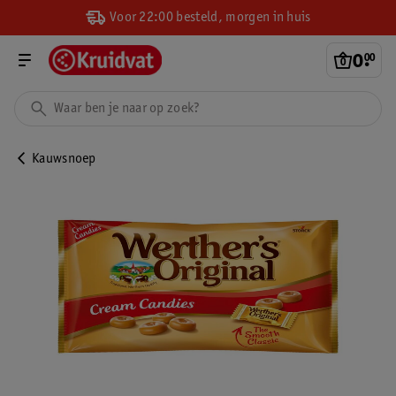
Voor 22:00 besteld, morgen in huis
0
.
00
Kauwsnoep