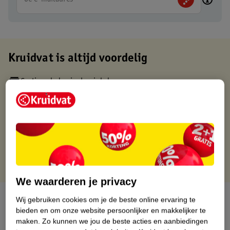
Kruidvat is altijd voordelig
Gratis ophalen in de winkel
Op werkdagen voor 22:00 uur besteld, volgende dag in huis
Gratis thuisbezorgd vanaf 50.00
Gratis retourneren binnen 30 dagen
Gratis punten met je Kruidvat kaart
We waarderen je privacy
Over dit product
Wij gebruiken cookies om je de beste online ervaring te
bieden en om onze website persoonlijker en makkelijker te
Productinformatie
maken.
Zo kunnen we jou de beste acties en aanbiedingen