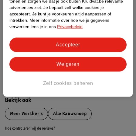
tonen en zorgen we dat je ook buiten Kruidvat.be relevante
advertenties ziet.
Je bepaalt zelf welke cookies je
Etiketinformatie
accepteert.
Je kunt je voorkeuren altijd aanpassen of
intrekken.
Meer informatie over hoe we je gegevens
verwerken lees je in ons
Privacybeleid
.
Nature Impact Score
Dit product heeft (nog) geen Nature
Accepteer
Impact Score.
Meer informatie
Weigeren
Bestel & Bezorginformatie
Zelf cookies beheren
Bekijk ook
Meer
Werther's
Alle Kauwsnoep
Hoe controleren wij de reviews?