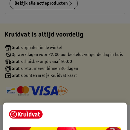
Bekijk alle actieproducten
Kruidvat is altijd voordelig
Gratis ophalen in de winkel
Op werkdagen voor 22:00 uur besteld, volgende dag in huis
Gratis thuisbezorgd vanaf 50.00
Gratis retourneren binnen 30 dagen
Gratis punten met je Kruidvat kaart
Over dit product
Productinformatie