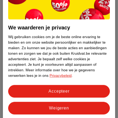
Etiketinformatie
We waarderen je privacy
Nature Impact Score
Dit product heeft (nog) geen Nature
Wij gebruiken cookies om je de beste online ervaring te
Impact Score.
bieden en om onze website persoonlijker en makkelijker te
Meer informatie
maken.
Zo kunnen we jou de beste acties en aanbiedingen
tonen en zorgen we dat je ook buiten Kruidvat.be relevante
advertenties ziet.
Je bepaalt zelf welke cookies je
accepteert.
Je kunt je voorkeuren altijd aanpassen of
Bestel & Bezorginformatie
intrekken.
Meer informatie over hoe we je gegevens
verwerken lees je in ons
Privacybeleid
.
Bekijk ook
Accepteer
Meer
Wella New Wave
Alle Haarspray
Weigeren
Hoe controleren wij de reviews?