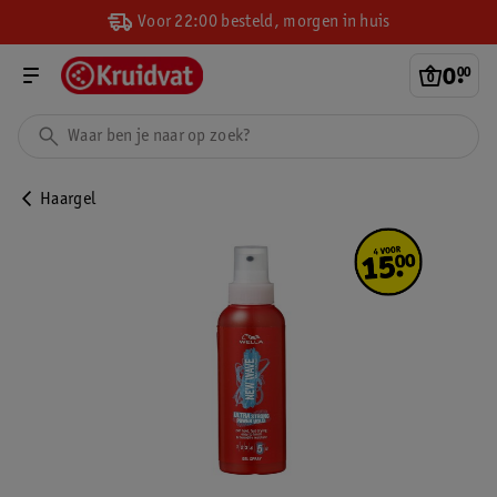
Voor 22:00 besteld, morgen in huis
0
.
00
Haargel