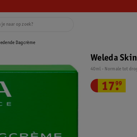
oedende Dagcrème
Weleda Ski
40ml - Normale tot dro
17
.
99