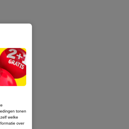
te
iedingen tonen
 zelf welke
formatie over