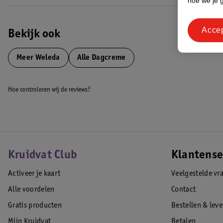
hoe we je 
Acce
Bekijk ook
Meer
Weleda
Alle Dagcreme
Hoe controleren wij de reviews?
Kruidvat Club
Klantense
Activeer je kaart
Veelgestelde vr
Alle voordelen
Contact
Gratis producten
Bestellen & lev
Mijn Kruidvat
Betalen