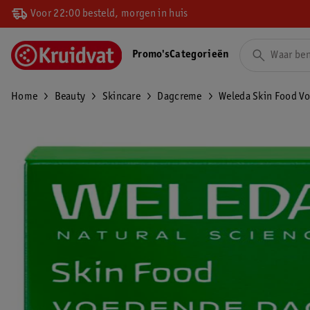
Voor 22:00 besteld, morgen in huis
Promo's
Categorieën
Home
Beauty
Skincare
Dagcreme
Weleda Skin Food V