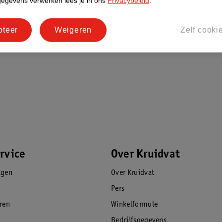
gegevens verwerken lees je in ons
Privacybeleid
.
pteer
Weigeren
Zelf cooki
rvice
Over Kruidvat
agen
Over Kruidvat
Pers
eren
Winkelformule
Bedrijfsgegevens