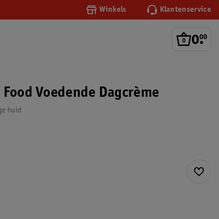
Winkels
Klantenservice
0
.
00
n Food Voedende Dagcrème
ge huid