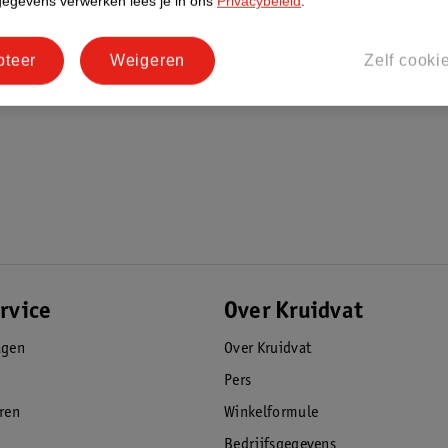
gegevens verwerken lees je in ons
Privacybeleid
.
pteer
Weigeren
Zelf cooki
rvice
Over Kruidvat
agen
Over Kruidvat
Pers
eren
Winkelformule
Bedrijfsgegevens