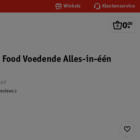
Winkels
Klantenservice
0
.
00
 Food Voedende Alles-in-één
uid
reviews