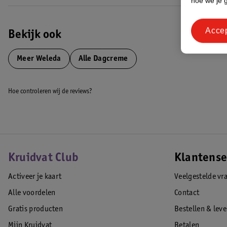
hoe we je 
Acce
Bekijk ook
Meer
Weleda
Alle Dagcreme
Hoe controleren wij de reviews?
Kruidvat Club
Klantense
Activeer je kaart
Veelgestelde vr
Alle voordelen
Contact
Gratis producten
Bestellen & lev
Mijn Kruidvat
Betalen