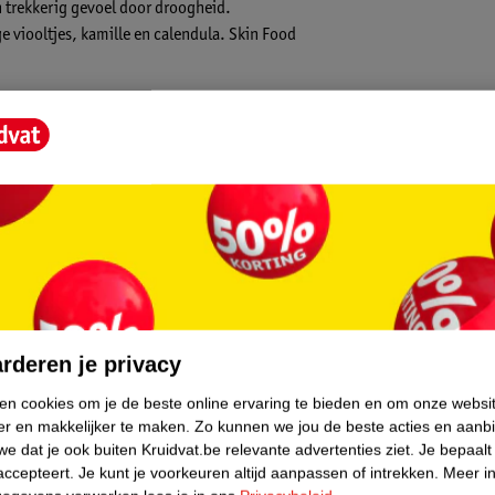
n trekkerig gevoel door droogheid.
 viooltjes, kamille en calendula. Skin Food
ebs en visagisten.
core.
rderen je privacy
ken cookies om je de beste online ervaring te bieden en om onze websi
er en makkelijker te maken.
Zo kunnen we jou de beste acties en aanb
e dat je ook buiten Kruidvat.be relevante advertenties ziet.
Je bepaalt
accepteert.
Je kunt je voorkeuren altijd aanpassen of intrekken.
Meer in