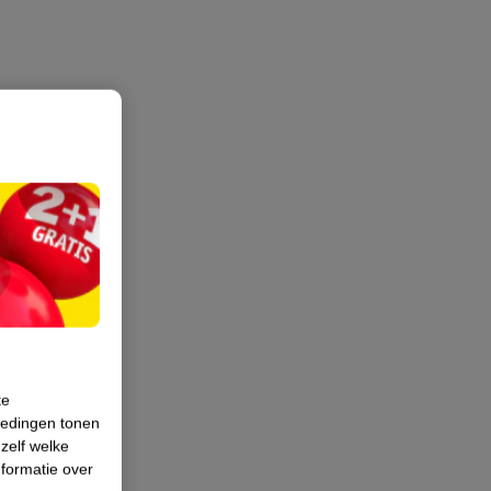
te
iedingen tonen
 zelf welke
formatie over