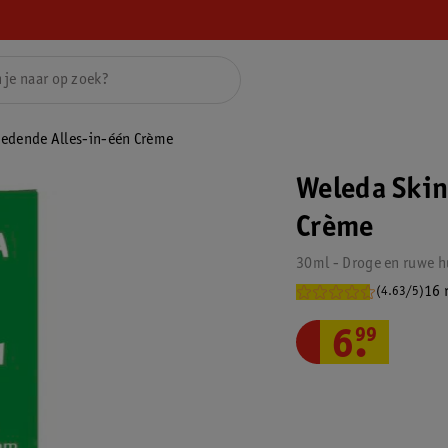
edende Alles-in-één Crème
Weleda Skin
Crème
30ml - Droge en ruwe h
16 
(4.63/5)
6
.
99