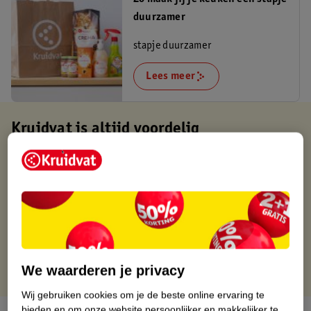
duurzamer
stapje duurzamer
Lees meer
Kruidvat is altijd voordelig
Gratis ophalen in de winkel
Op werkdagen voor 22:00 uur besteld, volgende dag in huis
Gratis thuisbezorgd vanaf 50.00
Gratis retourneren binnen 30 dagen
Gratis punten met je Kruidvat kaart
We waarderen je privacy
Wij gebruiken cookies om je de beste online ervaring te
bieden en om onze website persoonlijker en makkelijker te