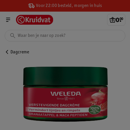
Voor 22:00 besteld, morgen in huis
0
.
00
Dagcreme