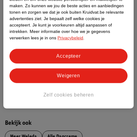
Over dit product
maken.
Zo kunnen we jou de beste acties en aanbiedingen
tonen en zorgen we dat je ook buiten Kruidvat.be relevante
Productinformatie
advertenties ziet.
Je bepaalt zelf welke cookies je
accepteert.
Je kunt je voorkeuren altijd aanpassen of
intrekken.
Meer informatie over hoe we je gegevens
Etiketinformatie
verwerken lees je in ons
Privacybeleid
.
Nature Impact Score
Accepteer
Dit product heeft (nog) geen Nature
Impact Score.
Weigeren
Meer informatie
Zelf cookies beheren
Bestel & Bezorginformatie
Bekijk ook
Meer
Weleda
Alle Dagcreme