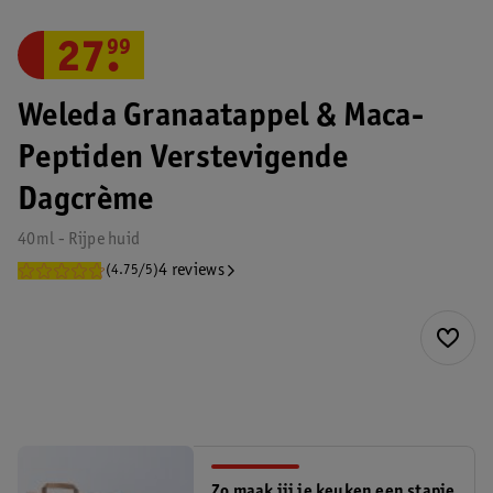
27
.
99
Weleda Granaatappel & Maca-
Peptiden Verstevigende
Dagcrème
40ml - Rijpe huid
4 reviews
(4.75/5)
Zo maak jij je keuken een stapje