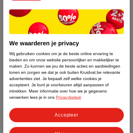
Bestel & Bezorginformatie
Aanvullende informatie
We waarderen je privacy
Wij gebruiken cookies om je de beste online ervaring te
bieden en om onze website persoonlijker en makkelijker te
Bekijk ook
maken.
Zo kunnen we jou de beste acties en aanbiedingen
tonen en zorgen we dat je ook buiten Kruidvat.be relevante
Meer
WeCare
Alle Maaltijdvervangers
advertenties ziet.
Je bepaalt zelf welke cookies je
accepteert.
Je kunt je voorkeuren altijd aanpassen of
intrekken.
Meer informatie over hoe we je gegevens
verwerken lees je in ons
Privacybeleid
.
ANDEREN KOCHTEN OOK
Accepteer