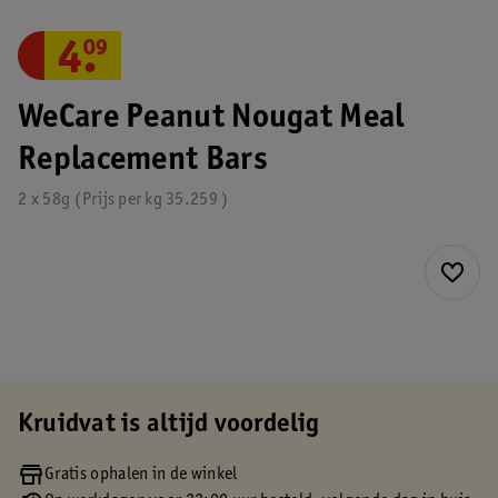
4
.
09
WeCare Peanut Nougat Meal
Replacement Bars
2 x 58g
Prijs per
kg
35.259
Kruidvat is altijd voordelig
Gratis ophalen in de winkel