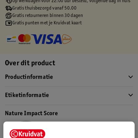
Op werkdagen voor 22:00 uur besteld, volgende dag in huis
Gratis thuisbezorgd vanaf 50.00
Gratis retourneren binnen 30 dagen
Gratis punten met je Kruidvat kaart
Over dit product
Productinformatie
Etiketinformatie
Nature Impact Score
Dit product heeft (nog) geen Nature
Impact Score.
Meer informatie