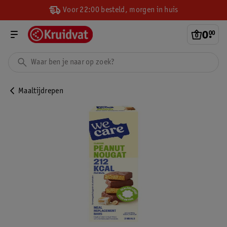
Voor 22:00 besteld, morgen in huis
0
.
00
Maaltijdrepen