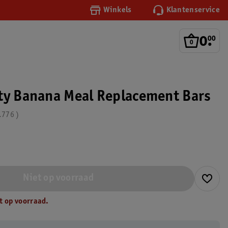
Winkels
Klantenservice
0
.
00
ty Banana Meal Replacement Bars
.776
Niet op voorraad
t op voorraad.