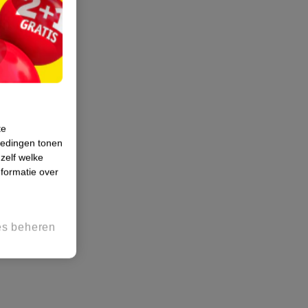
te
iedingen tonen
 zelf welke
formatie over
es beheren