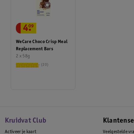
4
.
09
WeCare Choco Crisp Meal
Replacement Bars
2 x 58g
20
Kruidvat Club
Klantense
Activeer je kaart
Veelgestelde vr