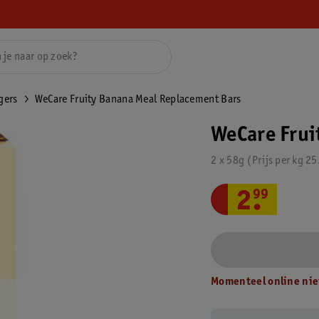
gers
WeCare Fruity Banana Meal Replacement Bars
WeCare Frui
2 x 58g
Prijs per
kg
25
2
.
99
Momenteel online nie