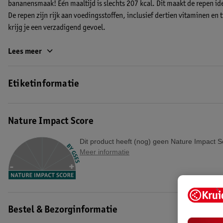
bananensmaak! Eén maaltijd is slechts 207 kcal. Dit maakt de repen id
De repen zijn rijk aan voedingsstoffen, inclusief dertien vitaminen en 
krijg je een verzadigend gevoel.
De maaltijdrepen van WeCare zijn de perfecte keuze om jouw gewicht op
Lees meer
reep met banaansmaak wordt het behalen van je doel een stuk gemakke
Replacement Bars zijn namelijk speciaal ontwikkeld als maaltijdvervang
Etiketinformatie
vezels en bevatten dertien vitaminen en tien mineralen.
Hoe gebruik je de WeCare Fruity Banana Meal Replacement Bars?
Nature Impact Score
Wil je graag de laatste kilo’s verliezen? Vervang dan twee maaltijden p
Vervang dan één maaltijd per dag.
Dit product heeft (nog) geen Nature Impact S
EAN code:5410063042148,8710283637368
Meer informatie
Bestel & Bezorginformatie