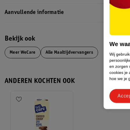
Aanvullende informatie
Bekijk ook
We waa
Meer
WeCare
Alle Maaltijdvervangers
Wij gebrui
persoonlijk
en zorgen w
cookies je 
hoe we je 
ANDEREN KOCHTEN OOK
Acce