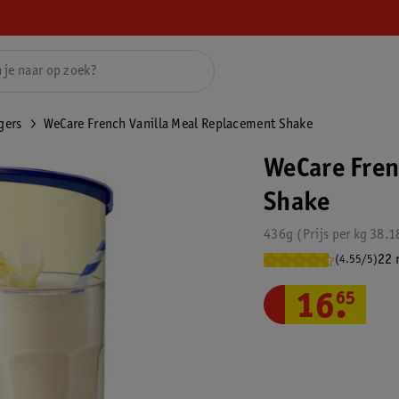
gers
WeCare French Vanilla Meal Replacement Shake
WeCare Fren
Shake
436g
Prijs per
kg
38.1
22 
(4.55/5)
16
.
65