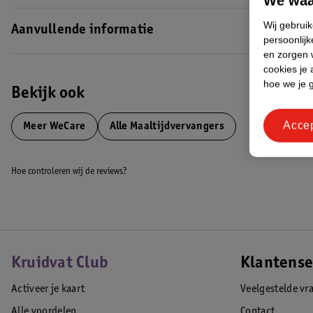
We waa
Wij gebrui
Aanvullende informatie
persoonlijk
en zorgen w
cookies je 
hoe we je 
Bekijk ook
Acce
Meer
WeCare
Alle Maaltijdvervangers
Hoe controleren wij de reviews?
Kruidvat Club
Klantense
Activeer je kaart
Veelgestelde vr
Alle voordelen
Contact