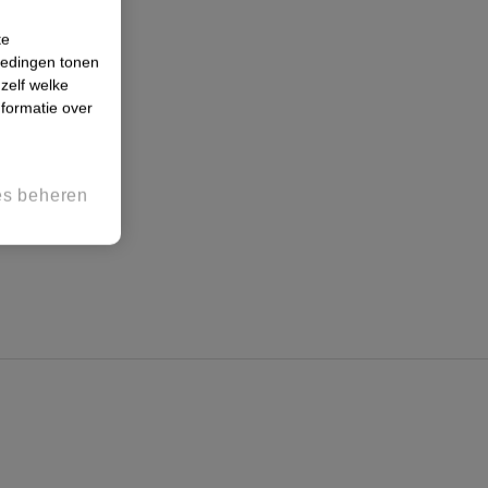
te
iedingen tonen
 zelf welke
formatie over
es beheren