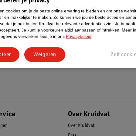
rderen je privacy
ken cookies om je de beste online ervaring te bieden en om onze websi
er en makkelijker te maken.
Zo kunnen we jou de beste acties en aanb
e dat je ook buiten Kruidvat.be relevante advertenties ziet.
Je bepaalt
accepteert.
Je kunt je voorkeuren altijd aanpassen of intrekken.
Meer in
gegevens verwerken lees je in ons
Privacybeleid
.
pteer
Weigeren
Zelf cooki
rvice
Over Kruidvat
agen
Over Kruidvat
Pers