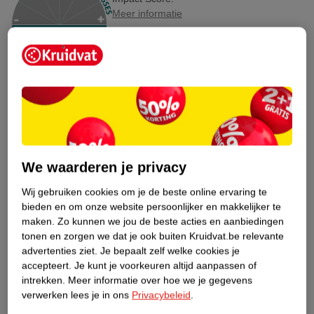
Meer informatie
Bestel & Bezorginformatie
Aanvullende informatie
We waarderen je privacy
Bekijk ook
Wij gebruiken cookies om je de beste online ervaring te
Meer
WeCare
Alle Maaltijdvervangers
bieden en om onze website persoonlijker en makkelijker te
maken.
Zo kunnen we jou de beste acties en aanbiedingen
Hoe controleren wij de reviews?
tonen en zorgen we dat je ook buiten Kruidvat.be relevante
advertenties ziet.
Je bepaalt zelf welke cookies je
accepteert.
Je kunt je voorkeuren altijd aanpassen of
ANDEREN KOCHTEN OOK
intrekken.
Meer informatie over hoe we je gegevens
verwerken lees je in ons
Privacybeleid
.