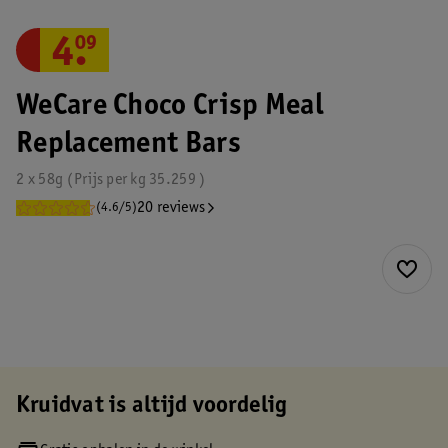
4
.
09
WeCare Choco Crisp Meal
Replacement Bars
2 x 58g
Prijs per
kg
35.259
20 reviews
(4.6/5)
Kruidvat is altijd voordelig