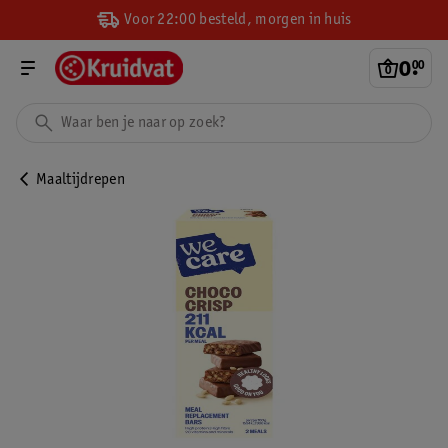
Voor 22:00 besteld, morgen in huis
0
.
00
Maaltijdrepen