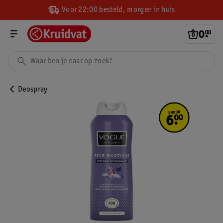
Voor 22:00 besteld, morgen in huis
0
.
00
Deospray