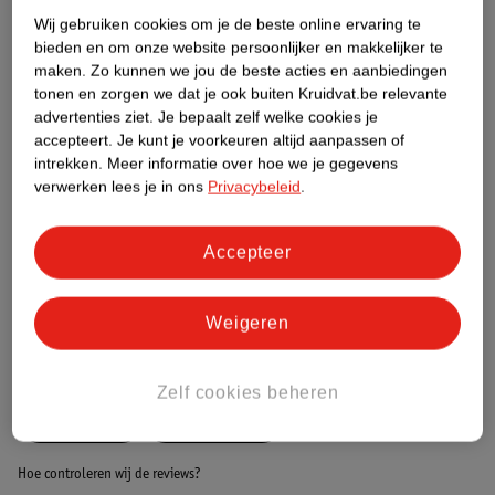
Wij gebruiken cookies om je de beste online ervaring te
bieden en om onze website persoonlijker en makkelijker te
Etiketinformatie
maken.
Zo kunnen we jou de beste acties en aanbiedingen
tonen en zorgen we dat je ook buiten Kruidvat.be relevante
advertenties ziet.
Je bepaalt zelf welke cookies je
Nature Impact Score
accepteert.
Je kunt je voorkeuren altijd aanpassen of
Dit product heeft (nog) geen Nature
intrekken.
Meer informatie over hoe we je gegevens
Impact Score.
verwerken lees je in ons
Privacybeleid
.
Meer informatie
Accepteer
Bestel & Bezorginformatie
Weigeren
Bekijk ook
Zelf cookies beheren
Meer
Vogue
Alle Deospray
Hoe controleren wij de reviews?