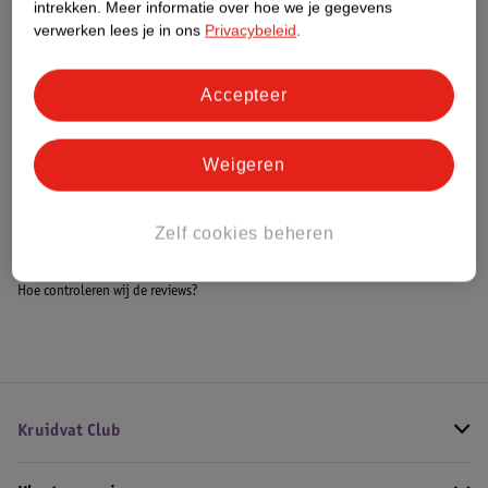
intrekken.
Meer informatie over hoe we je gegevens
Meer informatie
verwerken lees je in ons
Privacybeleid
.
Accepteer
Bestel & Bezorginformatie
Weigeren
Bekijk ook
Zelf cookies beheren
Meer
Veet
Alle Ontharingscreme, wax en hars
Hoe controleren wij de reviews?
Kruidvat Club