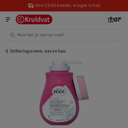
Voor 22:00 besteld, morgen in huis
0
.
00
Ontharingscreme, wax en hars