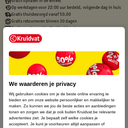
Gratis ophalen in de winkel
Op werkdagen voor 22:00 uur besteld, volgende dag in huis
Gratis thuisbezorgd vanaf 50.00
Gratis retourneren binnen 30 dagen
Gratis punten met je Kruidvat kaart
Over dit product
Productinformatie
We waarderen je privacy
Wij gebruiken cookies om je de beste online ervaring te
Etiketinformatie
bieden en om onze website persoonlijker en makkelijker te
maken.
Zo kunnen we jou de beste acties en aanbiedingen
tonen en zorgen we dat je ook buiten Kruidvat.be relevante
Nature Impact Score
advertenties ziet.
Je bepaalt zelf welke cookies je
Dit product heeft (nog) geen Nature
accepteert.
Je kunt je voorkeuren altijd aanpassen of
Impact Score.