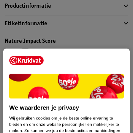
Productinformatie
Etiketinformatie
Nature Impact Score
Dit product heeft (nog) geen Nature
Impact Score.
Meer informatie
Bestel & Bezorginformatie
We waarderen je privacy
Bekijk ook
Wij gebruiken cookies om je de beste online ervaring te
Meer
Veet
Alle Ontharingscreme, wax en hars
bieden en om onze website persoonlijker en makkelijker te
maken.
Zo kunnen we jou de beste acties en aanbiedingen