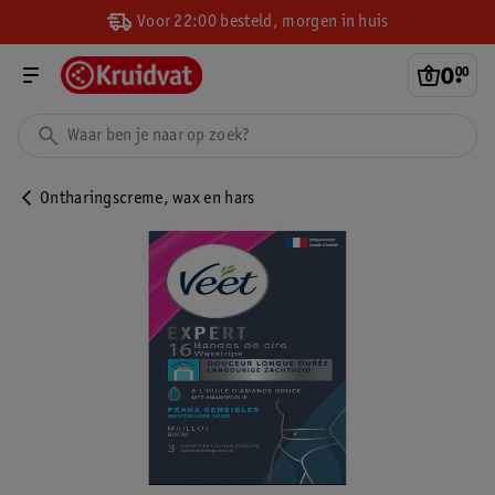
Voor 22:00 besteld, morgen in huis
0
.
00
Ontharingscreme, wax en hars