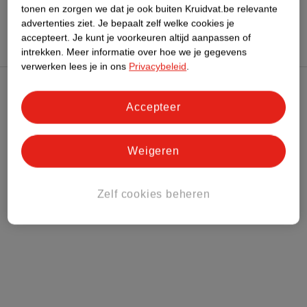
tonen en zorgen we dat je ook buiten Kruidvat.be relevante
Hoe controleren wij de reviews?
advertenties ziet.
Je bepaalt zelf welke cookies je
accepteert.
Je kunt je voorkeuren altijd aanpassen of
intrekken.
Meer informatie over hoe we je gegevens
verwerken lees je in ons
Privacybeleid
.
Kruidvat Club
Accepteer
Klantenservice
Weigeren
Over Kruidvat
Zelf cookies beheren