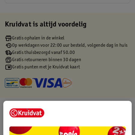
Kruidvat is altijd voordelig
Gratis ophalen in de winkel
Op werkdagen voor 22:00 uur besteld, volgende dag in huis
Gratis thuisbezorgd vanaf 50.00
Gratis retourneren binnen 30 dagen
Gratis punten met je Kruidvat kaart
Over dit product
Productinformatie