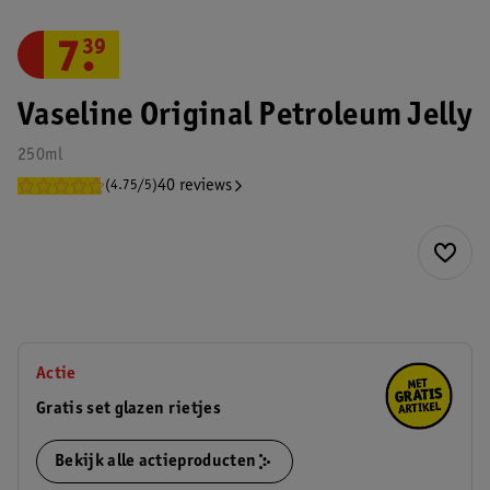
7
.
39
Vaseline Original Petroleum Jelly
250ml
40 reviews
(4.75/5)
Actie
Gratis set glazen rietjes
Bekijk alle actieproducten