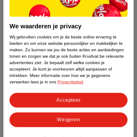
Etiketinformatie
Nature Impact Score
We waarderen je privacy
Dit product heeft (nog) geen Nature
Wij gebruiken cookies om je de beste online ervaring te
Impact Score.
bieden en om onze website persoonlijker en makkelijker te
Meer informatie
maken.
Zo kunnen we jou de beste acties en aanbiedingen
tonen en zorgen we dat je ook buiten Kruidvat.be relevante
advertenties ziet.
Je bepaalt zelf welke cookies je
Bestel & Bezorginformatie
accepteert.
Je kunt je voorkeuren altijd aanpassen of
intrekken.
Meer informatie over hoe we je gegevens
verwerken lees je in ons
Privacybeleid
.
Bekijk ook
Accepteer
Meer
Vaseline
Alle Bodylotion
Weigeren
Hoe controleren wij de reviews?