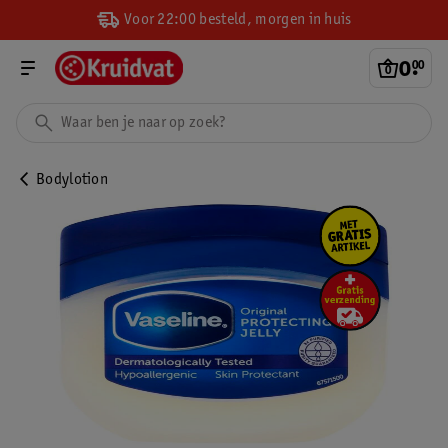
Voor 22:00 besteld, morgen in huis
0
.
00
Bodylotion