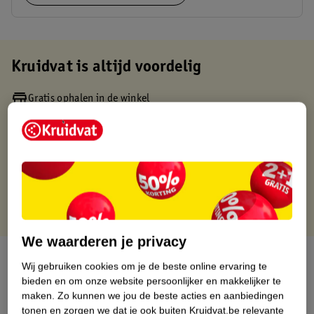
Kruidvat is altijd voordelig
Gratis ophalen in de winkel
Op werkdagen voor 22:00 uur besteld, volgende dag in huis
Gratis thuisbezorgd vanaf 50.00
Gratis retourneren binnen 30 dagen
Gratis punten met je Kruidvat kaart
We waarderen je privacy
Over dit product
Wij gebruiken cookies om je de beste online ervaring te
bieden en om onze website persoonlijker en makkelijker te
Productinformatie
maken.
Zo kunnen we jou de beste acties en aanbiedingen
tonen en zorgen we dat je ook buiten Kruidvat.be relevante