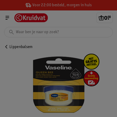
Voor 22:00 besteld, morgen in huis
0
.
00
Lippenbalsem