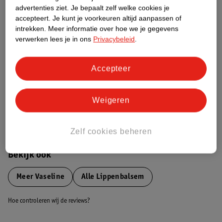
advertenties ziet.
Je bepaalt zelf welke cookies je
Etiketinformatie
accepteert.
Je kunt je voorkeuren altijd aanpassen of
intrekken.
Meer informatie over hoe we je gegevens
verwerken lees je in ons
Privacybeleid
.
Nature Impact Score
Dit product heeft (nog) geen Nature
Impact Score.
Accepteer
Meer informatie
Weigeren
Bestel & Bezorginformatie
Zelf cookies beheren
Bekijk ook
Meer
Vaseline
Alle Lippenbalsem
Hoe controleren wij de reviews?