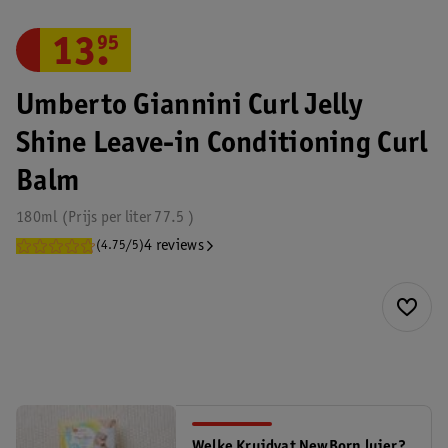
13
.
95
Umberto Giannini Curl Jelly
Shine Leave-in Conditioning Curl
Balm
180ml
Prijs per
liter
77.5
4 reviews
(4.75/5)
Welke Kruidvat NewBorn luier?