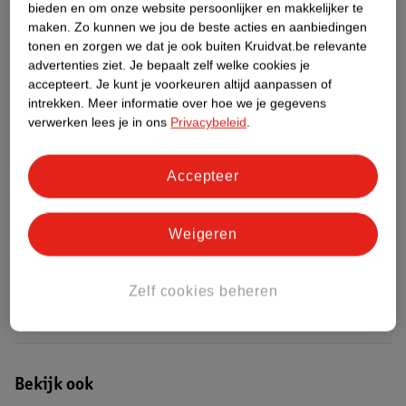
bieden en om onze website persoonlijker en makkelijker te
Over dit product
maken.
Zo kunnen we jou de beste acties en aanbiedingen
tonen en zorgen we dat je ook buiten Kruidvat.be relevante
advertenties ziet.
Je bepaalt zelf welke cookies je
Productinformatie
accepteert.
Je kunt je voorkeuren altijd aanpassen of
intrekken.
Meer informatie over hoe we je gegevens
verwerken lees je in ons
Privacybeleid
.
Etiketinformatie
Accepteer
Nature Impact Score
Dit product heeft (nog) geen Nature
Impact Score.
Weigeren
Meer informatie
Zelf cookies beheren
Bestel & Bezorginformatie
Bekijk ook