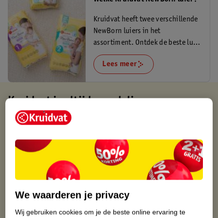
Kruidvat heeft twee verschillende
NewBorn luiers in het
assortiment. Ontdek de beste luier
voor je newborn.
Lees meer
Kruidvat is altijd voordelig
Gratis ophalen in de winkel
Op werkdagen voor 22:00 uur besteld, volgende dag in huis
Gratis thuisbezorgd vanaf 50.00
Gratis retourneren binnen 30 dagen
Gratis punten met je Kruidvat kaart
We waarderen je privacy
Wij gebruiken cookies om je de beste online ervaring te