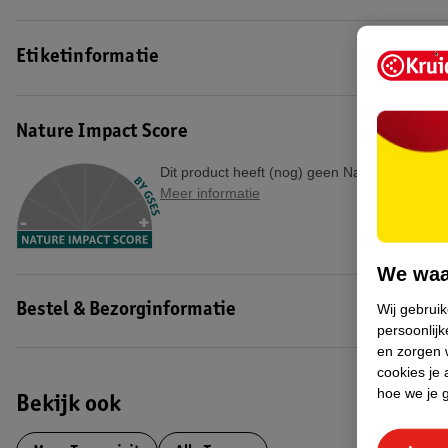
Etiketinformatie
Nature Impact Score
Dit product heeft (nog) geen Nature Impact S
Meer informatie
We waa
Wij gebrui
Bestel & Bezorginformatie
persoonlijk
en zorgen w
cookies je 
hoe we je 
Bekijk ook