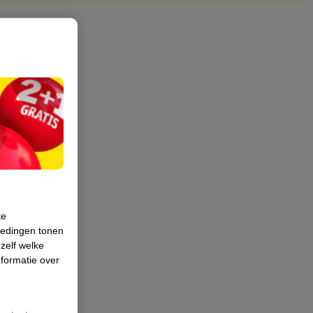
te
iedingen tonen
 zelf welke
formatie over