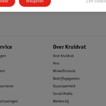
pteer
Weigeren
Zelf cooki
rvice
Over Kruidvat
agen
Over Kruidvat
Pers
eren
Winkelformule
Bedrijfsgegevens
tourneren
Duurzaamheid
Social Media
rschuwingen
Werken bij