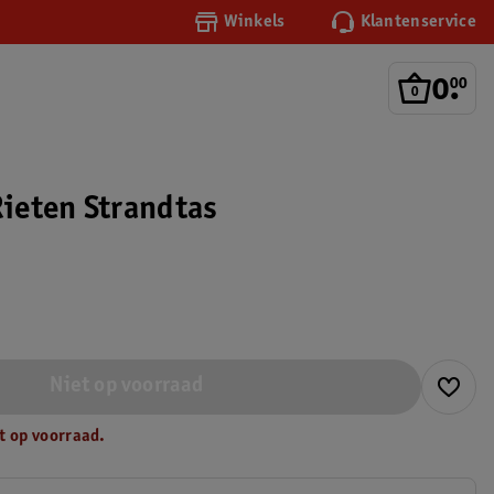
Winkels
Klantenservice
0
.
00
Rieten Strandtas
Niet op voorraad
t op voorraad.