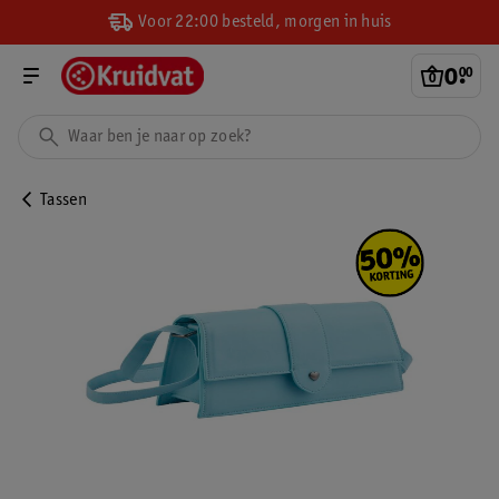
Voor 22:00 besteld, morgen in huis
0
.
00
Tassen