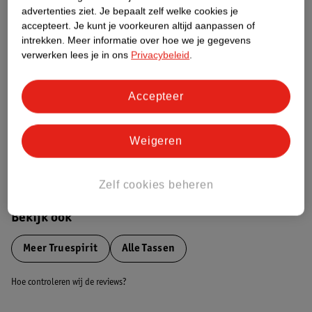
advertenties ziet.
Je bepaalt zelf welke cookies je
Etiketinformatie
accepteert.
Je kunt je voorkeuren altijd aanpassen of
intrekken.
Meer informatie over hoe we je gegevens
verwerken lees je in ons
Privacybeleid
.
Nature Impact Score
Dit product heeft (nog) geen Nature
Impact Score.
Accepteer
Meer informatie
Weigeren
Bestel & Bezorginformatie
Zelf cookies beheren
Bekijk ook
Meer
Truespirit
Alle Tassen
Hoe controleren wij de reviews?