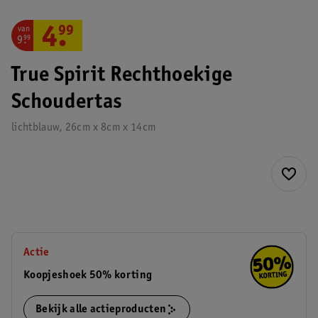
van
4
.
99
9
.
99
True Spirit Rechthoekige
Schoudertas
lichtblauw, 26cm x 8cm x 14cm
Actie
Koopjeshoek 50% korting
Bekijk alle actieproducten