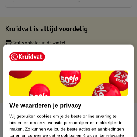
Kruidvat is altijd voordelig
Gratis ophalen in de winkel
Op werkdagen voor 22:00 uur besteld, volgende dag in huis
Gratis thuisbezorgd vanaf 50.00
Gratis retourneren binnen 30 dagen
Gratis punten met je Kruidvat kaart
We waarderen je privacy
Over dit product
Wij gebruiken cookies om je de beste online ervaring te
bieden en om onze website persoonlijker en makkelijker te
Productinformatie
maken.
Zo kunnen we jou de beste acties en aanbiedingen
tonen en zorgen we dat je ook buiten Kruidvat.be relevante