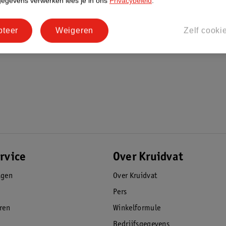
gegevens verwerken lees je in ons
Privacybeleid
.
pteer
Weigeren
Zelf cooki
rvice
Over Kruidvat
agen
Over Kruidvat
Pers
eren
Winkelformule
Bedrijfsgegevens