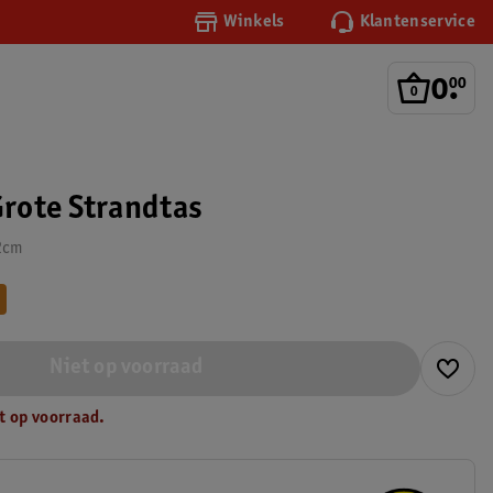
Winkels
Klantenservice
0
.
00
Grote Strandtas
2cm
Niet op voorraad
t op voorraad.