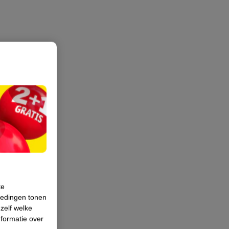
te
iedingen tonen
 zelf welke
formatie over