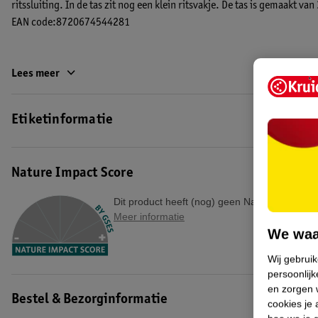
ritssluiting. In de tas zit nog een klein ritsvakje. De tas is gemaakt v
EAN code:8720674544281
Lees meer
Etiketinformatie
Nature Impact Score
Dit product heeft (nog) geen Nature Impact S
Meer informatie
We waa
Wij gebrui
persoonlijk
en zorgen w
Bestel & Bezorginformatie
cookies je 