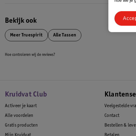
hoe we je 
Acce
Bekijk ook
Meer
Truespirit
Alle Tassen
Hoe controleren wij de reviews?
Kruidvat Club
Klantense
Activeer je kaart
Veelgestelde vr
Alle voordelen
Contact
Gratis producten
Bestellen & lev
Mijn Kruidvat
Betalen