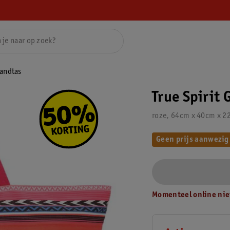
randtas
True Spirit 
roze, 64cm x 40cm x 2
Geen prijs aanwezig
Momenteel online nie