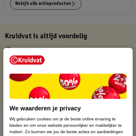
Bekijk alle actieproducten
Kruidvat is altijd voordelig
Gratis ophalen in de winkel
Op werkdagen voor 22:00 uur besteld, volgende dag in huis
Gratis thuisbezorgd vanaf 50.00
Gratis retourneren binnen 30 dagen
Gratis punten met je Kruidvat kaart
We waarderen je privacy
Over dit product
Wij gebruiken cookies om je de beste online ervaring te
bieden en om onze website persoonlijker en makkelijker te
maken.
Zo kunnen we jou de beste acties en aanbiedingen
Productinformatie