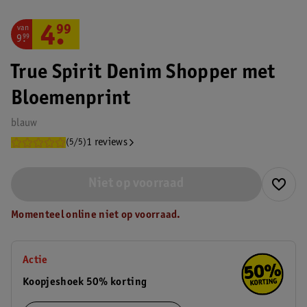
van
4
.
99
9
.
99
True Spirit Denim Shopper met
Bloemenprint
blauw
1 reviews
(5/5)
Niet op voorraad
Momenteel online niet op voorraad.
Actie
Koopjeshoek 50% korting