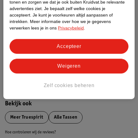
tonen en zorgen we dat je ook buiten Kruidvat.be relevante
advertenties ziet.
Je bepaalt zelf welke cookies je
Etiketinformatie
accepteert.
Je kunt je voorkeuren altijd aanpassen of
intrekken.
Meer informatie over hoe we je gegevens
verwerken lees je in ons
Privacybeleid
.
Nature Impact Score
Dit product heeft (nog) geen Nature
Accepteer
Impact Score.
Meer informatie
Weigeren
Bestel & Bezorginformatie
Zelf cookies beheren
Bekijk ook
Meer
Truespirit
Alle Tassen
Hoe controleren wij de reviews?