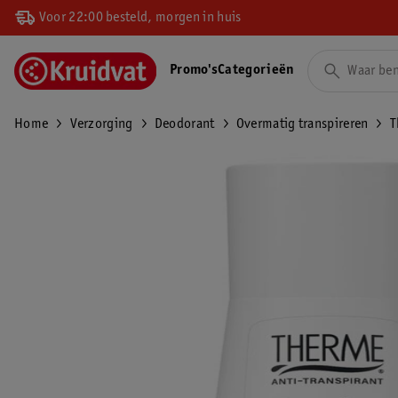
Voor 22:00 besteld, morgen in huis
Promo's
Categorieën
Home
Verzorging
Deodorant
Overmatig transpireren
T