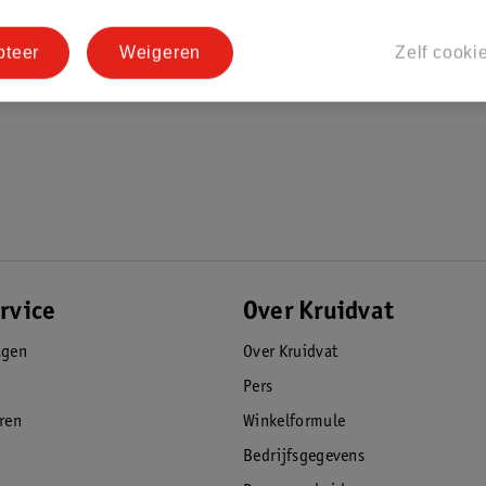
pteer
Weigeren
Zelf cooki
rvice
Over Kruidvat
agen
Over Kruidvat
Pers
eren
Winkelformule
Bedrijfsgegevens