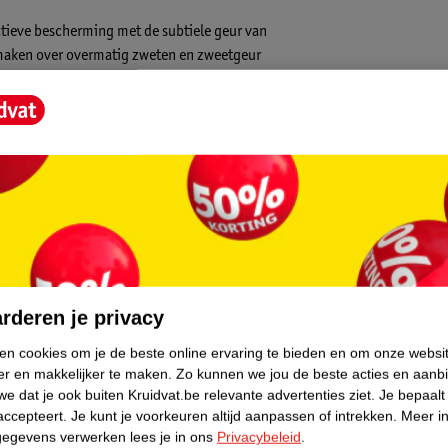
ctieve bescherming met de subtiele geur van
e maken over overmatig zweten en zweetgeur
pirant Spray:
t Spray?
 afstand van je droge en gereinigde oksel.
core.
rderen je privacy
ken cookies om je de beste online ervaring te bieden en om onze websi
er en makkelijker te maken.
Zo kunnen we jou de beste acties en aanb
e dat je ook buiten Kruidvat.be relevante advertenties ziet.
Je bepaalt
accepteert.
Je kunt je voorkeuren altijd aanpassen of intrekken.
Meer in
gegevens verwerken lees je in ons
Privacybeleid
.