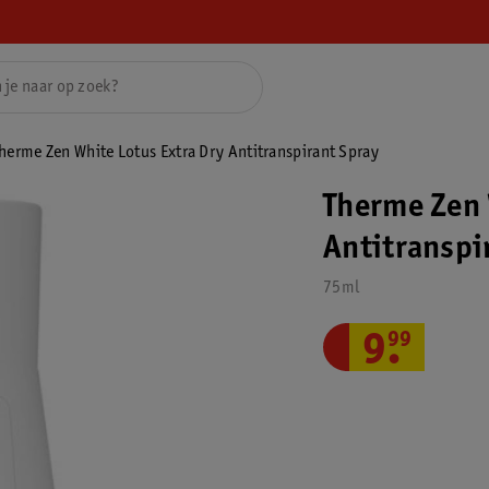
herme Zen White Lotus Extra Dry Antitranspirant Spray
Therme Zen 
Antitranspi
75ml
9
.
99