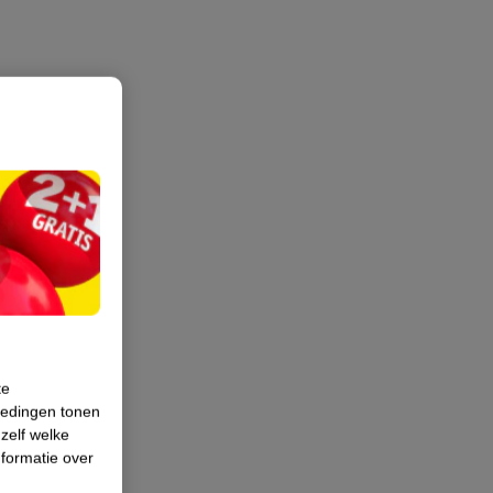
te
iedingen tonen
 zelf welke
formatie over