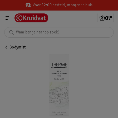
Voor 22:00 besteld, morgen in huis
0
.
00
Bodymist