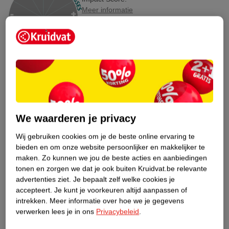
Meer informatie
Bestel & Bezorginformatie
Bekijk ook
Meer
Therme
Alle Bodymist
We waarderen je privacy
Wij gebruiken cookies om je de beste online ervaring te
Hoe controleren wij de reviews?
bieden en om onze website persoonlijker en makkelijker te
maken.
Zo kunnen we jou de beste acties en aanbiedingen
ANDEREN KOCHTEN OOK
tonen en zorgen we dat je ook buiten Kruidvat.be relevante
advertenties ziet.
Je bepaalt zelf welke cookies je
accepteert.
Je kunt je voorkeuren altijd aanpassen of
intrekken.
Meer informatie over hoe we je gegevens
verwerken lees je in ons
Privacybeleid
.