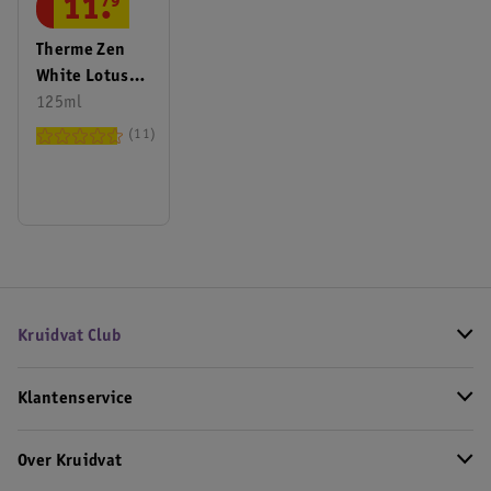
11
.
79
Therme Zen
White Lotus
Massageolie
125ml
11
Kruidvat Club
Klantenservice
Over Kruidvat