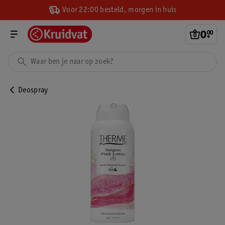
Voor 22:00 besteld, morgen in huis
0
.
00
Deospray