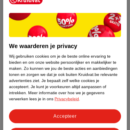
Productinformatie
Etiketinformatie
Nature Impact Score
We waarderen je privacy
Dit product heeft (nog) geen Nature
Impact Score.
Wij gebruiken cookies om je de beste online ervaring te
Meer informatie
bieden en om onze website persoonlijker en makkelijker te
maken.
Zo kunnen we jou de beste acties en aanbiedingen
tonen en zorgen we dat je ook buiten Kruidvat.be relevante
advertenties ziet.
Je bepaalt zelf welke cookies je
Bestel & Bezorginformatie
accepteert.
Je kunt je voorkeuren altijd aanpassen of
intrekken.
Meer informatie over hoe we je gegevens
verwerken lees je in ons
Privacybeleid
.
Bekijk ook
Accepteer
Meer
Therme
Alle Deospray