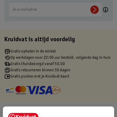
Je e-mailadres
Kruidvat is altijd voordelig
Gratis ophalen in de winkel
Op werkdagen voor 22:00 uur besteld, volgende dag in huis
Gratis thuisbezorgd vanaf 50.00
Gratis retourneren binnen 30 dagen
Gratis punten met je Kruidvat kaart
Over dit product