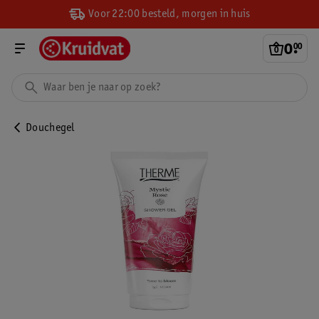
Voor 22:00 besteld, morgen in huis
0
.
00
Douchegel