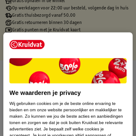
Gratis ophalen in de winkel
Op werkdagen voor 22:00 uur besteld, volgende dag in huis
Gratis thuisbezorgd vanaf 50.00
Gratis retourneren binnen 30 dagen
Gratis punten met je Kruidvat kaart
Over dit product
Productinformatie
We waarderen je privacy
Etiketinformatie
Wij gebruiken cookies om je de beste online ervaring te
bieden en om onze website persoonlijker en makkelijker te
maken.
Zo kunnen we jou de beste acties en aanbiedingen
Nature Impact Score
tonen en zorgen we dat je ook buiten Kruidvat.be relevante
advertenties ziet.
Je bepaalt zelf welke cookies je
Dit product heeft (nog) geen Nature
accepteert.
Je kunt je voorkeuren altijd aanpassen of
Impact Score.