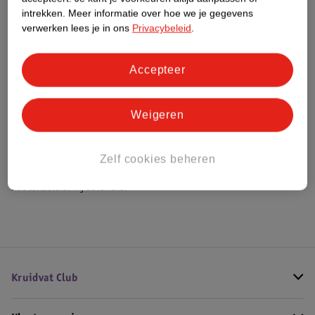
intrekken.
Meer informatie over hoe we je gegevens
Meer informatie
verwerken lees je in ons
Privacybeleid
.
Bestel & Bezorginformatie
Accepteer
Weigeren
Bekijk ook
Meer
Therme
Alle Douchegel
Zelf cookies beheren
Hoe controleren wij de reviews?
Kruidvat Club