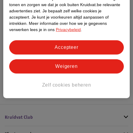
tonen en zorgen we dat je ook buiten Kruidvat.be relevante
Meer informatie
advertenties ziet.
Je bepaalt zelf welke cookies je
accepteert.
Je kunt je voorkeuren altijd aanpassen of
intrekken.
Meer informatie over hoe we je gegevens
Bestel & Bezorginformatie
verwerken lees je in ons
Privacybeleid
.
Accepteer
Bekijk ook
Meer
Therme
Alle Doucheschuim
Weigeren
Hoe controleren wij de reviews?
Zelf cookies beheren
Kruidvat Club