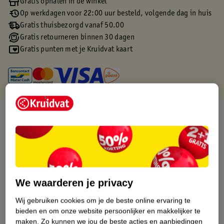
Gratis ophalen in de winkel
Op werkdagen voor 22:00 uur besteld, volgende dag in huis
Gratis thuisbezorgd vanaf 50.00
Gratis retourneren binnen 30 dagen
Gratis punten met je Kruidvat kaart
Over dit product
Productinformatie
Etiketinformatie
We waarderen je privacy
Nature Impact Score
Wij gebruiken cookies om je de beste online ervaring te
bieden en om onze website persoonlijker en makkelijker te
Dit product heeft (nog) geen Nature
maken.
Zo kunnen we jou de beste acties en aanbiedingen
Impact Score.