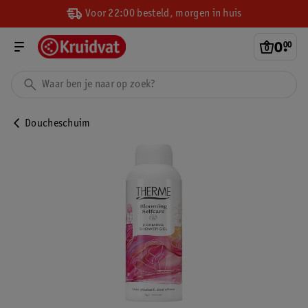
Voor 22:00 besteld, morgen in huis
0
.
00
Doucheschuim