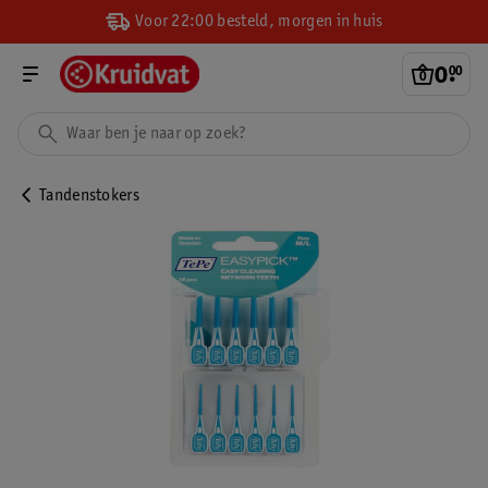
Voor 22:00 besteld, morgen in huis
0
.
00
Tandenstokers