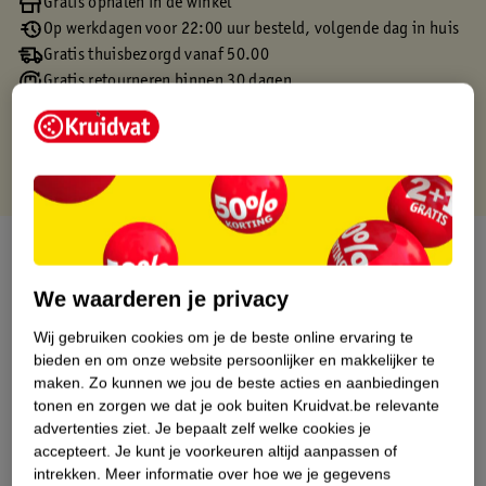
Gratis ophalen in de winkel
Op werkdagen voor 22:00 uur besteld, volgende dag in huis
Gratis thuisbezorgd vanaf 50.00
Gratis retourneren binnen 30 dagen
Gratis punten met je Kruidvat kaart
Over dit product
We waarderen je privacy
Productinformatie
Wij gebruiken cookies om je de beste online ervaring te
bieden en om onze website persoonlijker en makkelijker te
Etiketinformatie
maken.
Zo kunnen we jou de beste acties en aanbiedingen
tonen en zorgen we dat je ook buiten Kruidvat.be relevante
Nature Impact Score
advertenties ziet.
Je bepaalt zelf welke cookies je
accepteert.
Je kunt je voorkeuren altijd aanpassen of
Dit product heeft (nog) geen Nature
intrekken.
Meer informatie over hoe we je gegevens
Impact Score.