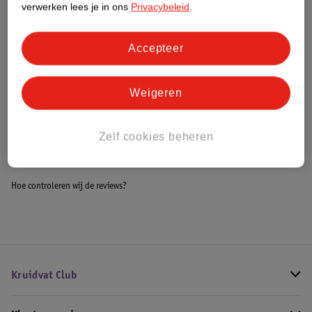
verwerken lees je in ons
Privacybeleid
.
Meer informatie
Accepteer
Bestel & Bezorginformatie
Weigeren
Bekijk ook
Zelf cookies beheren
Meer
TePe
Alle Tandenstokers
Hoe controleren wij de reviews?
Kruidvat Club