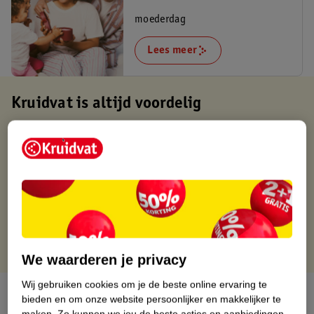
moederdag
Lees meer
Kruidvat is altijd voordelig
Gratis ophalen in de winkel
Op werkdagen voor 22:00 uur besteld, volgende dag in huis
Gratis thuisbezorgd vanaf 50.00
Gratis retourneren binnen 30 dagen
Gratis punten met je Kruidvat kaart
We waarderen je privacy
Wij gebruiken cookies om je de beste online ervaring te
Over dit product
bieden en om onze website persoonlijker en makkelijker te
maken.
Zo kunnen we jou de beste acties en aanbiedingen