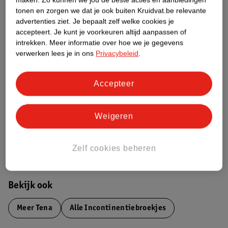
Productinformatie
tonen en zorgen we dat je ook buiten Kruidvat.be relevante
advertenties ziet.
Je bepaalt zelf welke cookies je
accepteert.
Je kunt je voorkeuren altijd aanpassen of
Etiketinformatie
intrekken.
Meer informatie over hoe we je gegevens
verwerken lees je in ons
Privacybeleid
.
Nature Impact Score
Accepteer
Dit product heeft (nog) geen Nature
Impact Score.
Meer informatie
Weigeren
Bestel & Bezorginformatie
Zelf cookies beheren
Bekijk ook
Meer
Tena
Alle Incontinentiebroekjes