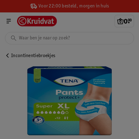
Voor 22:00 besteld, morgen in huis
0
.
00
Incontinentiebroekjes