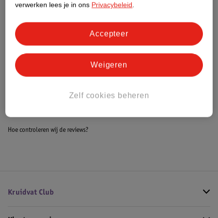
verwerken lees je in ons
Privacybeleid
.
Meer informatie
Accepteer
Bestel & Bezorginformatie
Weigeren
Bekijk ook
Zelf cookies beheren
Meer
Tena
Alle Incontinentiebroekjes
Hoe controleren wij de reviews?
Kruidvat Club