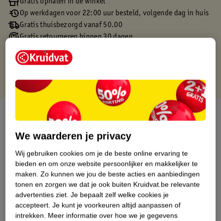
Gratis ophalen in de winkel
Op werkdagen voor 22:00 uur besteld, volgende dag in huis
Gratis thuisbezorgd vanaf 50.00
Gratis retourneren binnen 30 dagen
Gratis punten met je Kruidvat kaart
Over dit product
We waarderen je privacy
Productinformatie
Wij gebruiken cookies om je de beste online ervaring te
bieden en om onze website persoonlijker en makkelijker te
Etiketinformatie
maken.
Zo kunnen we jou de beste acties en aanbiedingen
tonen en zorgen we dat je ook buiten Kruidvat.be relevante
Nature Impact Score
advertenties ziet.
Je bepaalt zelf welke cookies je
accepteert.
Je kunt je voorkeuren altijd aanpassen of
Dit product heeft (nog) geen Nature
intrekken.
Meer informatie over hoe we je gegevens
Impact Score.