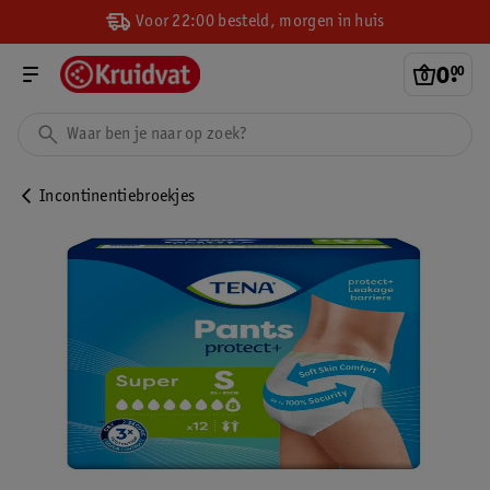
Voor 22:00 besteld, morgen in huis
0
.
00
Incontinentiebroekjes