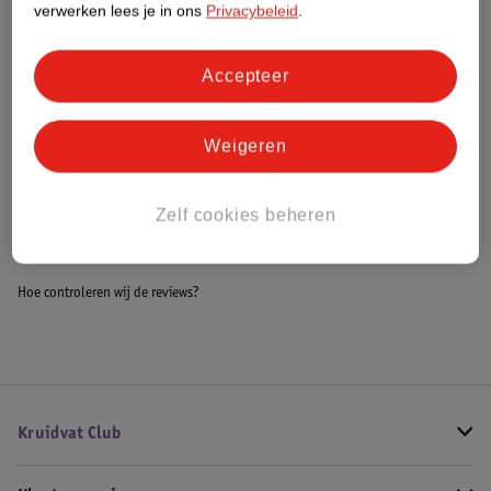
verwerken lees je in ons
Privacybeleid
.
Meer informatie
Accepteer
Bestel & Bezorginformatie
Weigeren
Bekijk ook
Zelf cookies beheren
Meer
Tena
Alle Incontinentiebroekjes
Hoe controleren wij de reviews?
Kruidvat Club