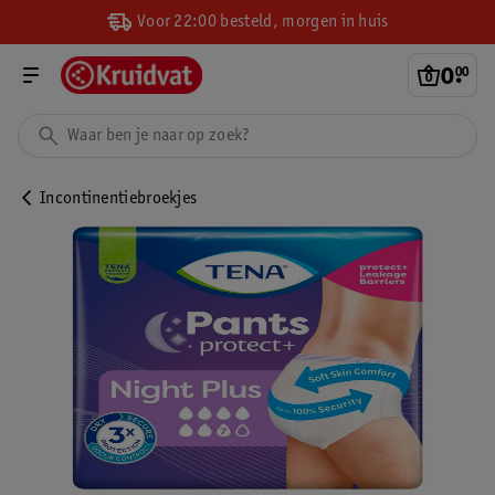
Voor 22:00 besteld, morgen in huis
0
.
00
Incontinentiebroekjes