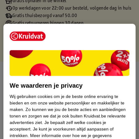
Gratis ophalen in de winkel
Op werkdagen voor 22:00 uur besteld, volgende dag in huis
Gratis thuisbezorgd vanaf 50.00
Gratis retourneren binnen 30 dagen
Gratis punten met je Kruidvat kaart
Over dit product
We waarderen je privacy
Productinformatie
Wij gebruiken cookies om je de beste online ervaring te
bieden en om onze website persoonlijker en makkelijker te
Etiketinformatie
maken.
Zo kunnen we jou de beste acties en aanbiedingen
tonen en zorgen we dat je ook buiten Kruidvat.be relevante
Nature Impact Score
advertenties ziet.
Je bepaalt zelf welke cookies je
accepteert.
Je kunt je voorkeuren altijd aanpassen of
Dit product heeft (nog) geen Nature
intrekken.
Meer informatie over hoe we je gegevens
Impact Score.