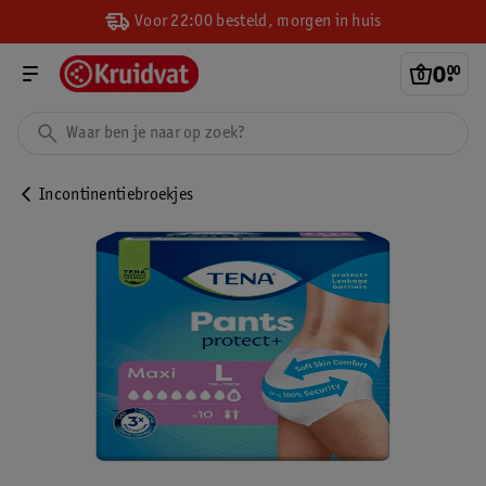
Voor 22:00 besteld, morgen in huis
0
.
00
Incontinentiebroekjes