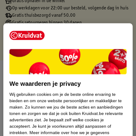
Gratis ophalen in de winkel
Op werkdagen voor 22:00 uur besteld, volgende dag in huis
Gratis thuisbezorgd vanaf 50.00
Gratis retourneren binnen 30 dagen
Gratis punten met je Kruidvat kaart
Over dit product
We waarderen je privacy
Productinformatie
Wij gebruiken cookies om je de beste online ervaring te
bieden en om onze website persoonlijker en makkelijker te
Etiketinformatie
maken.
Zo kunnen we jou de beste acties en aanbiedingen
tonen en zorgen we dat je ook buiten Kruidvat.be relevante
Nature Impact Score
advertenties ziet.
Je bepaalt zelf welke cookies je
accepteert.
Je kunt je voorkeuren altijd aanpassen of
Dit product heeft (nog) geen Nature
intrekken.
Meer informatie over hoe we je gegevens
Impact Score.