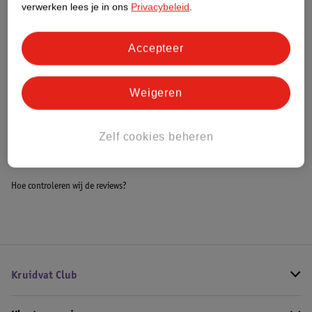
verwerken lees je in ons
Privacybeleid
.
Meer informatie
Accepteer
Bestel & Bezorginformatie
Weigeren
Bekijk ook
Zelf cookies beheren
Meer
Tena
Alle Incontinentiebroekjes
Hoe controleren wij de reviews?
Kruidvat Club