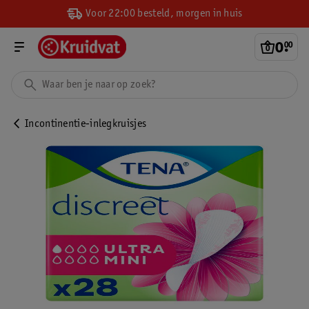
Voor 22:00 besteld, morgen in huis
0
.
00
Incontinentie-inlegkruisjes