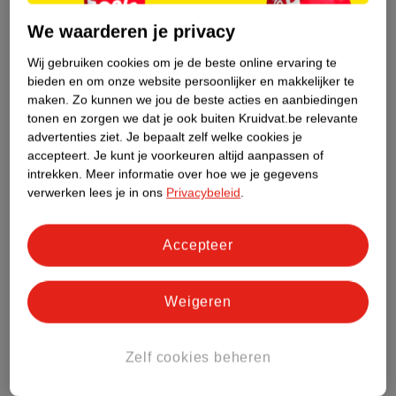
Meer informatie
We waarderen je privacy
Wij gebruiken cookies om je de beste online ervaring te
bieden en om onze website persoonlijker en makkelijker te
Bestel & Bezorginformatie
maken.
Zo kunnen we jou de beste acties en aanbiedingen
tonen en zorgen we dat je ook buiten Kruidvat.be relevante
advertenties ziet.
Je bepaalt zelf welke cookies je
Bekijk ook
accepteert.
Je kunt je voorkeuren altijd aanpassen of
intrekken.
Meer informatie over hoe we je gegevens
verwerken lees je in ons
Privacybeleid
.
Meer
Tena
Alle Incontinentie-inlegkruisjes
Hoe controleren wij de reviews?
Accepteer
ANDEREN KOCHTEN OOK
Weigeren
Zelf cookies beheren