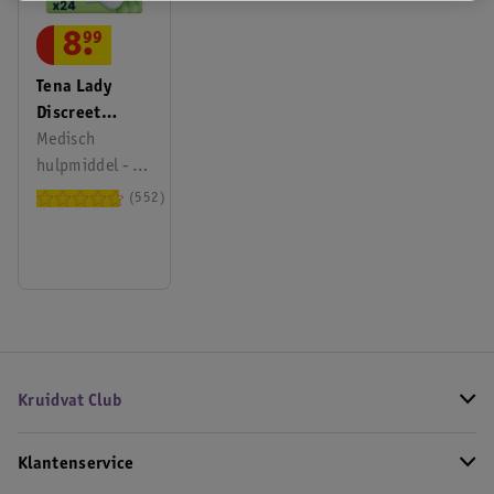
8
.
99
Tena Lady
Discreet
Normaal
Medisch
Verbanden
hulpmiddel - 2
x 12 stuks
552
Kruidvat Club
Klantenservice