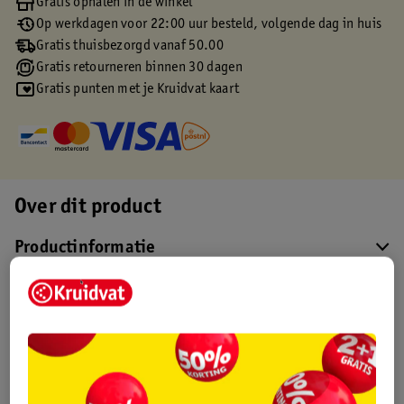
Gratis ophalen in de winkel
Op werkdagen voor 22:00 uur besteld, volgende dag in huis
Gratis thuisbezorgd vanaf 50.00
Gratis retourneren binnen 30 dagen
Gratis punten met je Kruidvat kaart
Over dit product
Productinformatie
Etiketinformatie
Nature Impact Score
Dit product heeft (nog) geen Nature
Impact Score.