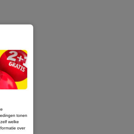
te
iedingen tonen
 zelf welke
formatie over