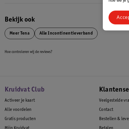
hoe we je 
Acce
Bekijk ook
Meer
Tena
Alle Incontinentieverband
Hoe controleren wij de reviews?
Kruidvat Club
Klantense
Activeer je kaart
Veelgestelde vr
Alle voordelen
Contact
Gratis producten
Bestellen & lev
Mijn Kruidvat
Betalen