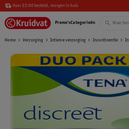
Voor 22:00 besteld, morgen in huis
Promo's
Categorieën
Home
Verzorging
Intieme verzorging
Incontinentie
In