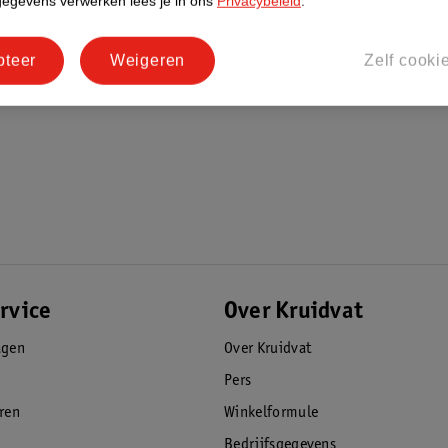
gegevens verwerken lees je in ons
Privacybeleid
.
pteer
Weigeren
Zelf cooki
rvice
Over Kruidvat
agen
Over Kruidvat
Pers
eren
Winkelformule
Bedrijfsgegevens