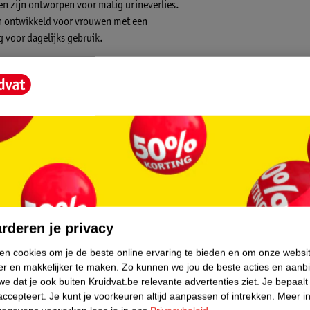
en zijn ontworpen voor matig urineverlies.
en ontwikkeld voor vrouwen met een
g voor dagelijks gebruik.
 gevoel
goed vocht op, zodat je altijd een
core.
rderen je privacy
a biedt een breed assortiment producten voor
ken cookies om je de beste online ervaring te bieden en om onze websi
 en kan van grote invloed zijn op het
er en makkelijker te maken.
Zo kunnen we jou de beste acties en aanb
ljoen mannen en vrouwen te maken met
e dat je ook buiten Kruidvat.be relevante advertenties ziet.
Je bepaalt
oemd.
accepteert.
Je kunt je voorkeuren altijd aanpassen of intrekken.
Meer in