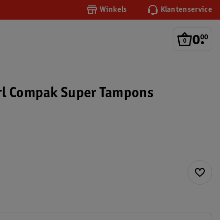
Winkels
Klantenservice
0
.
00
rl Compak Super Tampons