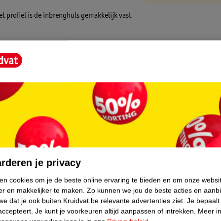
 profiel is de inbrenghuls gemakkelijk vast
ardoor de tampon lichtjes uitzet om zich
t LeakGuard-beschermkoordje lekken
e handtasbestendige verpakking die je
gemiddelde tot zware menstruatie. Tampax
ankelijk getest op schadelijke stoffen door
core.
rderen je privacy
n discretie
ken cookies om je de beste online ervaring te bieden en om onze websi
er en makkelijker te maken.
Zo kunnen we jou de beste acties en aanb
vorm van je lichaam aanpast
e dat je ook buiten Kruidvat.be relevante advertenties ziet.
Je bepaalt
helpen voorkomen
accepteert.
Je kunt je voorkeuren altijd aanpassen of intrekken.
Meer in
rip en afgeronde top voor gemakkelijk