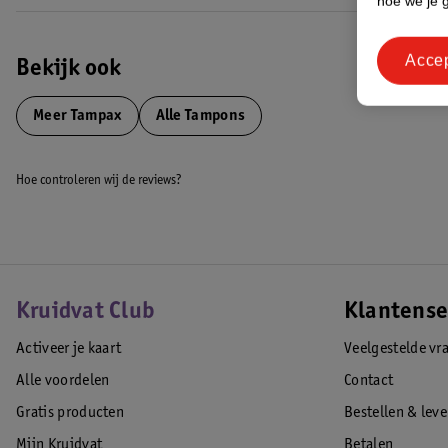
hoe we je 
inbrengen
• Onafhankelijk getest op schadelijke stoffen door Oeko-Tex
Acce
• Getest door gynaecologen
Bekijk ook
• De tampons bevatten geen parfum
EAN code:8006530133784
Meer
Tampax
Alle Tampons
Hoe controleren wij de reviews?
Kruidvat Club
Klantense
Activeer je kaart
Veelgestelde vr
Alle voordelen
Contact
Gratis producten
Bestellen & lev
Mijn Kruidvat
Betalen