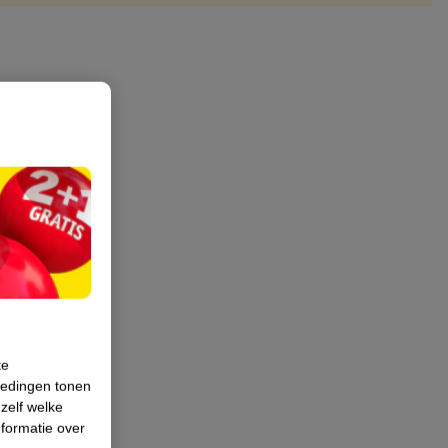
te
iedingen tonen
 zelf welke
formatie over