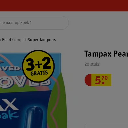
 Pearl Compak Super Tampons
Tampax Pea
20 stuks
5
.
70