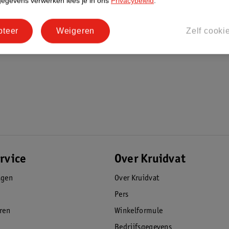
gegevens verwerken lees je in ons
Privacybeleid
.
pteer
Weigeren
Zelf cooki
rvice
Over Kruidvat
agen
Over Kruidvat
Pers
eren
Winkelformule
Bedrijfsgegevens