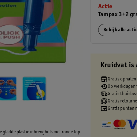
Actie
Tampax 3+2 gr
Bekijk alle act
Kruidvat is 
Gratis ophalen
Op werkdagen v
Gratis thuisbe
Gratis retourn
Gratis punten 
gladde plastic inbrenghuls met ronde top.