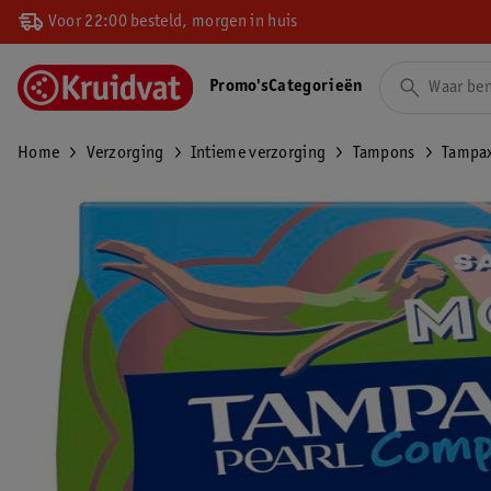
Voor 22:00 besteld, morgen in huis
Promo's
Categorieën
Home
Verzorging
Intieme verzorging
Tampons
Tampax