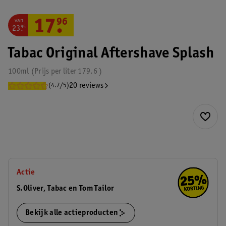
van
17
.
96
23
.
95
Tabac Original Aftershave Splash
100ml
Prijs per
liter
179.6
20 reviews
(4.7/5)
Actie
S.Oliver, Tabac en Tom Tailor
Bekijk alle actieproducten