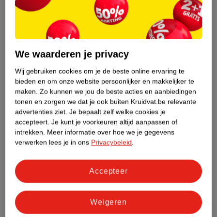
Etiketinformatie
Nature Impact Score
Dit product heeft (nog) geen Nature
We waarderen je privacy
Impact Score.
Meer informatie
Wij gebruiken cookies om je de beste online ervaring te
bieden en om onze website persoonlijker en makkelijker te
maken.
Zo kunnen we jou de beste acties en aanbiedingen
tonen en zorgen we dat je ook buiten Kruidvat.be relevante
Bestel & Bezorginformatie
advertenties ziet.
Je bepaalt zelf welke cookies je
accepteert.
Je kunt je voorkeuren altijd aanpassen of
intrekken.
Meer informatie over hoe we je gegevens
verwerken lees je in ons
Privacybeleid
.
Bekijk ook
Meer
Tabac
Alle Aftershave
Accepteer
Hoe controleren wij de reviews?
Weigeren