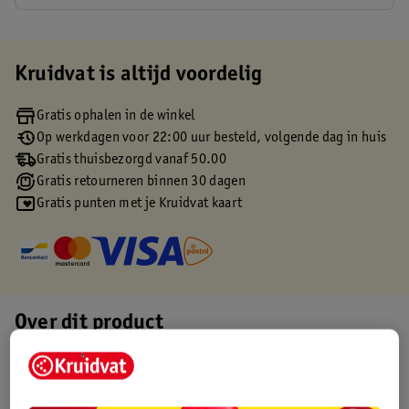
Kruidvat is altijd voordelig
Gratis ophalen in de winkel
Op werkdagen voor 22:00 uur besteld, volgende dag in huis
Gratis thuisbezorgd vanaf 50.00
Gratis retourneren binnen 30 dagen
Gratis punten met je Kruidvat kaart
Over dit product
Productinformatie