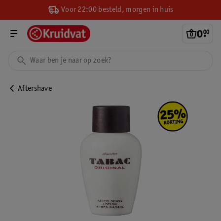
Voor 22:00 besteld, morgen in huis
0
.
00
Aftershave