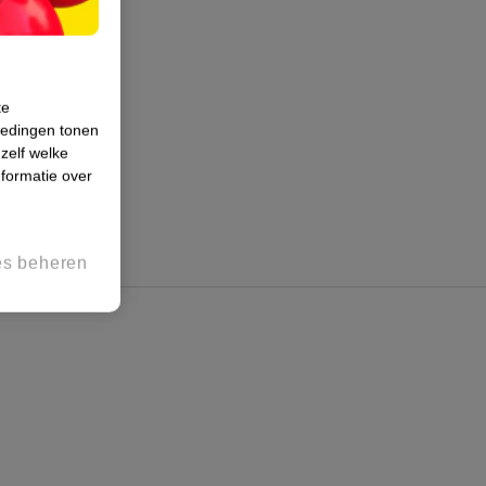
te
iedingen tonen
 zelf welke
formatie over
es beheren