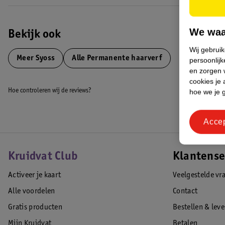
We waa
Bekijk ook
Wij gebrui
Meer
Syoss
Alle Permanente haarverf
persoonlijk
en zorgen w
cookies je 
Hoe controleren wij de reviews?
hoe we je 
Acce
Kruidvat Club
Klantense
Activeer je kaart
Veelgestelde vr
Alle voordelen
Contact
Gratis producten
Bestellen & lev
Mijn Kruidvat
Betalen