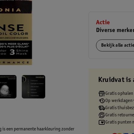
Actie
Diverse merke
Bekijk alle act
Kruidvat is 
Gratis ophalen
Op werkdagen v
Gratis thuisbe
Gratis retourn
Gratis punten 
g is een permanente haarkleuring zonder