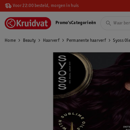
Voor 22:00 besteld, morgen in huis
Promo's
Categorieën
Home
Beauty
Haarverf
Permanente haarverf
Syoss Ol