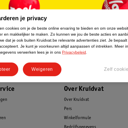
rderen je privacy
ken cookies om je de beste online ervaring te bieden en om onze websi
er en makkelijker te maken.
Zo kunnen we jou de beste acties en aanb
e dat je ook buiten Kruidvat.be relevante advertenties ziet.
Je bepaalt
accepteert.
Je kunt je voorkeuren altijd aanpassen of intrekken.
Meer in
gegevens verwerken lees je in ons
Privacybeleid
.
pteer
Weigeren
Zelf cooki
rvice
Over Kruidvat
agen
Over Kruidvat
Pers
eren
Winkelformule
Bedrijfsgegevens