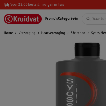
Voor 22:00 besteld, morgen in huis
Promo's
Categorieën
Home
Verzorging
Haarverzorging
Shampoo
Syoss Me