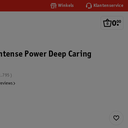
Winkels
Klantenservice
0
.
00
ntense Power Deep Caring
1.795
reviews