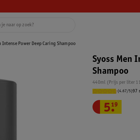
n Intense Power Deep Caring Shampoo
Syoss Men I
Shampoo
440ml
Prijs per
liter
1
97 
(4.67/5)
5
.
19