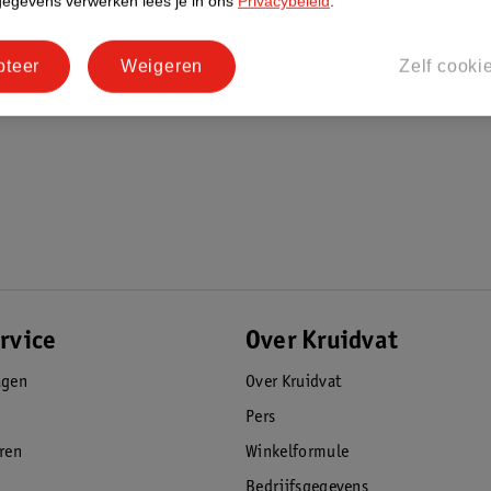
gegevens verwerken lees je in ons
Privacybeleid
.
pteer
Weigeren
Zelf cooki
rvice
Over Kruidvat
agen
Over Kruidvat
Pers
eren
Winkelformule
Bedrijfsgegevens