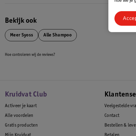
hoe we je 
Acce
Bekijk ook
Meer
Syoss
Alle Shampoo
Hoe controleren wij de reviews?
Kruidvat Club
Klantense
Activeer je kaart
Veelgestelde vr
Alle voordelen
Contact
Gratis producten
Bestellen & lev
Mijn Kruidvat
Betalen