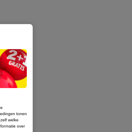
te
iedingen tonen
 zelf welke
formatie over