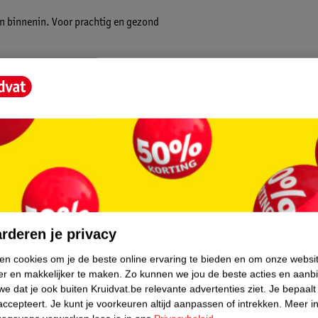
n binnenin. Voor prachtig en gezond
wortels vanaf het eerste gebruik.
cten ontwikkeld voor professionele
core.
rderen je privacy
ken cookies om je de beste online ervaring te bieden en om onze websi
er en makkelijker te maken.
Zo kunnen we jou de beste acties en aanb
e dat je ook buiten Kruidvat.be relevante advertenties ziet.
Je bepaalt
accepteert.
Je kunt je voorkeuren altijd aanpassen of intrekken.
Meer in