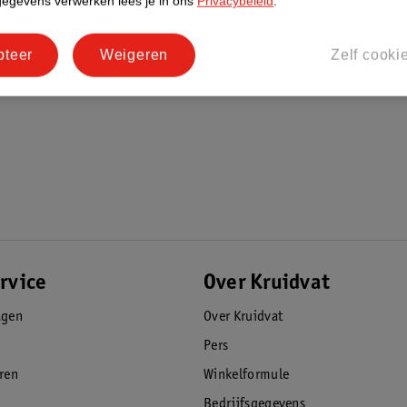
gegevens verwerken lees je in ons
Privacybeleid
.
pteer
Weigeren
Zelf cooki
rvice
Over Kruidvat
agen
Over Kruidvat
Pers
eren
Winkelformule
Bedrijfsgegevens