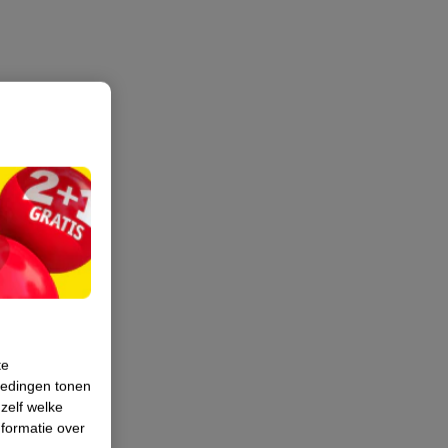
te
iedingen tonen
 zelf welke
formatie over