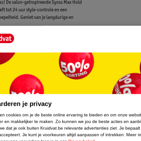
oss! De salon-geïnspireerde Syoss Max Hold
t tot 24 uur style-controle en een
soepelheid. Geniet van je langdurige en
ar. Daarnaast bevat de haarmousse een
 haarstructuur te versterken.
n je haar.
tig föhnt, stijlt of krult.
en!
core.
rderen je privacy
ken cookies om je de beste online ervaring te bieden en om onze websi
er en makkelijker te maken.
Zo kunnen we jou de beste acties en aanb
e dat je ook buiten Kruidvat.be relevante advertenties ziet.
Je bepaalt
accepteert.
Je kunt je voorkeuren altijd aanpassen of intrekken.
Meer in