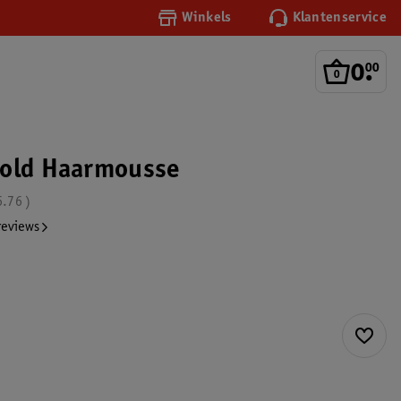
Winkels
Klantenservice
0
.
00
Hold Haarmousse
6.76
reviews