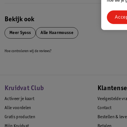
hoe we je 
Acce
Bekijk ook
Meer
Syoss
Alle Haarmousse
Hoe controleren wij de reviews?
Kruidvat Club
Klantense
Activeer je kaart
Veelgestelde vr
Alle voordelen
Contact
Gratis producten
Bestellen & lev
Mijn Kruidvat
Betalen