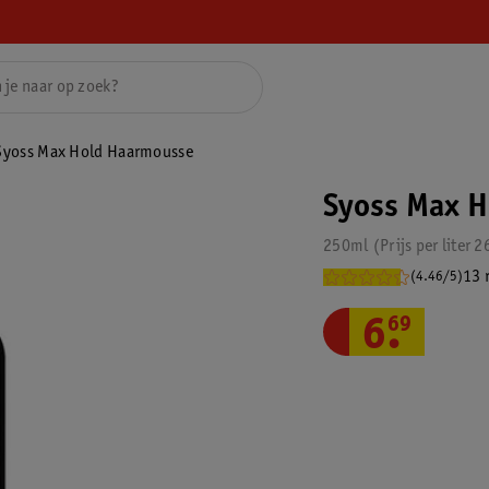
Syoss Max Hold Haarmousse
Syoss Max 
250ml
Prijs per
liter
2
13 
(4.46/5)
6
.
69