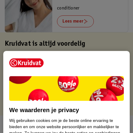
conditioner
Lees meer
Kruidvat is altijd voordelig
Gratis ophalen in de winkel
Op werkdagen voor 22:00 uur besteld, volgende dag in huis
Gratis thuisbezorgd vanaf 50.00
Gratis retourneren binnen 30 dagen
Gratis punten met je Kruidvat kaart
We waarderen je privacy
Wij gebruiken cookies om je de beste online ervaring te
Over dit product
bieden en om onze website persoonlijker en makkelijker te
maken.
Zo kunnen we jou de beste acties en aanbiedingen