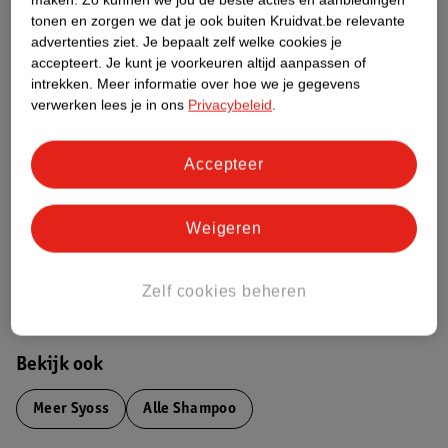
Productinformatie
tonen en zorgen we dat je ook buiten Kruidvat.be relevante
advertenties ziet.
Je bepaalt zelf welke cookies je
accepteert.
Je kunt je voorkeuren altijd aanpassen of
Etiketinformatie
intrekken.
Meer informatie over hoe we je gegevens
verwerken lees je in ons
Privacybeleid
.
Nature Impact Score
Accepteer
Dit product heeft (nog) geen Nature
Impact Score.
Meer informatie
Weigeren
Bestel & Bezorginformatie
Zelf cookies beheren
Bekijk ook
Meer
Syoss
Alle Shampoo