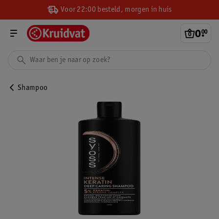
Voor 22:00 besteld, morgen in huis
0
.
00
Shampoo