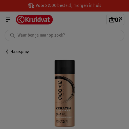
Voor 22:00 besteld, morgen in huis
0
.
00
Haarspray