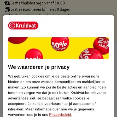
Gratis thuisbezorgd vanaf 50.00
Gratis retourneren binnen 30 dagen
Gratis punten met je Kruidvat kaart
Over dit product
Productinformatie
We waarderen je privacy
Wij gebruiken cookies om je de beste online ervaring te
Etiketinformatie
bieden en om onze website persoonlijker en makkelijker te
maken.
Zo kunnen we jou de beste acties en aanbiedingen
Nature Impact Score
tonen en zorgen we dat je ook buiten Kruidvat.be relevante
advertenties ziet.
Je bepaalt zelf welke cookies je
Dit product heeft (nog) geen Nature
accepteert.
Je kunt je voorkeuren altijd aanpassen of
Impact Score.
intrekken.
Meer informatie over hoe we je gegevens
Meer informatie
verwerken lees je in ons
Privacybeleid
.