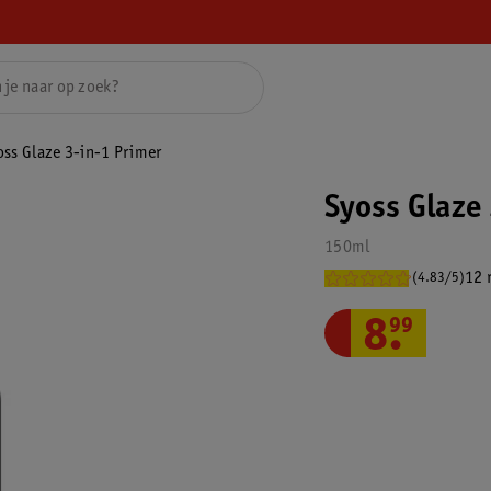
oss Glaze 3-in-1 Primer
Syoss Glaze
150ml
12 
(4.83/5)
8
.
99