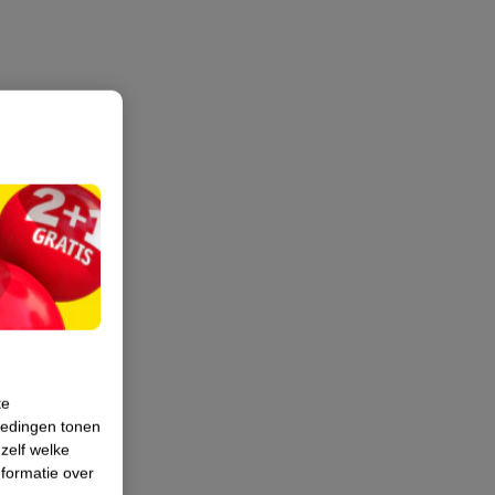
te
iedingen tonen
 zelf welke
formatie over