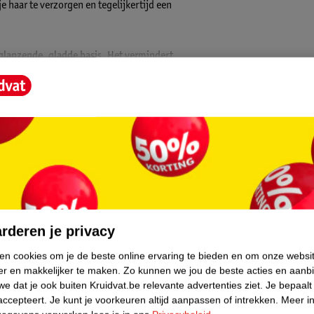
 haar te verzorgen en tegelijkertijd een
 glanzende, gladde basis. Het vermindert
tigheid. Deze hittebeschermende spray biedt
te verzwaren.
core.
rderen je privacy
ken cookies om je de beste online ervaring te bieden en om onze websi
er en makkelijker te maken.
Zo kunnen we jou de beste acties en aanb
n voor hittebescherming en een glanzende
e dat je ook buiten Kruidvat.be relevante advertenties ziet.
Je bepaalt
accepteert.
Je kunt je voorkeuren altijd aanpassen of intrekken.
Meer in