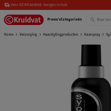
Voor 22:00 besteld, morgen in huis
Promo's
Categorieën
Home
Verzorging
Haarstylingproducten
Haarspray
Sy