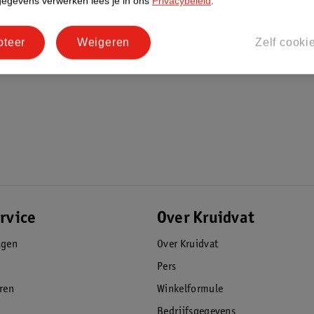
gegevens verwerken lees je in ons
Privacybeleid
.
cten ontwikkeld voor professionele
pteer
Weigeren
Zelf cooki
rvice
Over Kruidvat
agen
Over Kruidvat
Pers
eren
Winkelformule
Bedrijfsgegevens