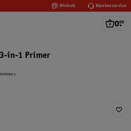
Winkels
Klantenservice
0
.
00
 3-in-1 Primer
reviews