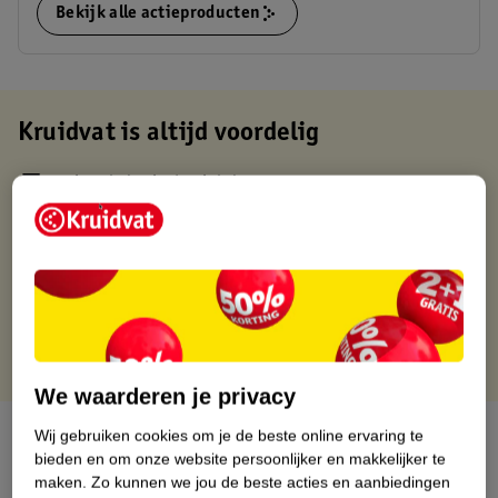
Bekijk alle actieproducten
Kruidvat is altijd voordelig
Gratis ophalen in de winkel
Op werkdagen voor 22:00 uur besteld, volgende dag in huis
Gratis thuisbezorgd vanaf 50.00
Gratis retourneren binnen 30 dagen
Gratis punten met je Kruidvat kaart
We waarderen je privacy
Over dit product
Wij gebruiken cookies om je de beste online ervaring te
bieden en om onze website persoonlijker en makkelijker te
maken.
Zo kunnen we jou de beste acties en aanbiedingen
Productinformatie