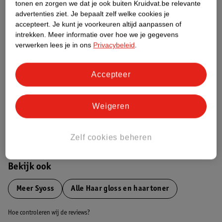
tonen en zorgen we dat je ook buiten Kruidvat.be relevante
advertenties ziet.
Je bepaalt zelf welke cookies je
Etiketinformatie
accepteert.
Je kunt je voorkeuren altijd aanpassen of
intrekken.
Meer informatie over hoe we je gegevens
verwerken lees je in ons
Privacybeleid
.
Nature Impact Score
Dit product heeft (nog) geen Nature
Accepteer
Impact Score.
Meer informatie
Weigeren
Bestel & Bezorginformatie
Zelf cookies beheren
Bekijk ook
Meer
Syoss
Alle Haar gloss en haartoner
Hoe controleren wij de reviews?