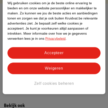
Wij gebruiken cookies om je de beste online ervaring te
bieden en om onze website persoonlijker en makkelijker te
Over dit product
maken.
Zo kunnen we jou de beste acties en aanbiedingen
tonen en zorgen we dat je ook buiten Kruidvat.be relevante
Productinformatie
advertenties ziet.
Je bepaalt zelf welke cookies je
accepteert.
Je kunt je voorkeuren altijd aanpassen of
intrekken.
Meer informatie over hoe we je gegevens
Etiketinformatie
verwerken lees je in ons
Privacybeleid
.
Nature Impact Score
Accepteer
Dit product heeft (nog) geen Nature
Impact Score.
Weigeren
Meer informatie
Zelf cookies beheren
Bestel & Bezorginformatie
Bekijk ook