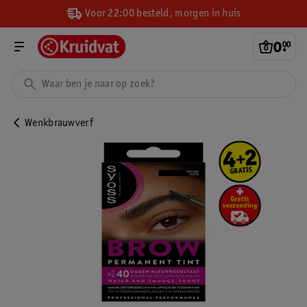
Voor 22:00 besteld, morgen in huis
0
.
00
Wenkbrauwverf