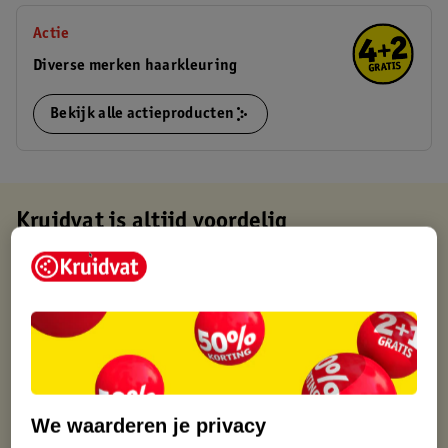
Actie
Diverse merken haarkleuring
Bekijk alle actieproducten
Kruidvat is altijd voordelig
Gratis ophalen in de winkel
Op werkdagen voor 22:00 uur besteld, volgende dag in huis
Gratis thuisbezorgd vanaf 50.00
Gratis retourneren binnen 30 dagen
Gratis punten met je Kruidvat kaart
We waarderen je privacy