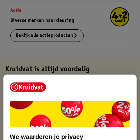
Actie
Diverse merken haarkleuring
Bekijk alle actieproducten
Kruidvat is altijd voordelig
Gratis ophalen in de winkel
Op werkdagen voor 22:00 uur besteld, volgende dag in huis
Gratis thuisbezorgd vanaf 50.00
Gratis retourneren binnen 30 dagen
Gratis punten met je Kruidvat kaart
We waarderen je privacy