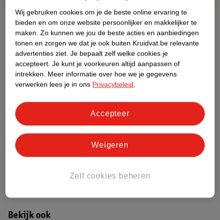
Wij gebruiken cookies om je de beste online ervaring te
Over dit product
bieden en om onze website persoonlijker en makkelijker te
maken.
Zo kunnen we jou de beste acties en aanbiedingen
tonen en zorgen we dat je ook buiten Kruidvat.be relevante
Productinformatie
advertenties ziet.
Je bepaalt zelf welke cookies je
accepteert.
Je kunt je voorkeuren altijd aanpassen of
Etiketinformatie
intrekken.
Meer informatie over hoe we je gegevens
verwerken lees je in ons
Privacybeleid
.
Nature Impact Score
Accepteer
Dit product heeft (nog) geen Nature
Impact Score.
Meer informatie
Weigeren
Zelf cookies beheren
Bestel & Bezorginformatie
Bekijk ook