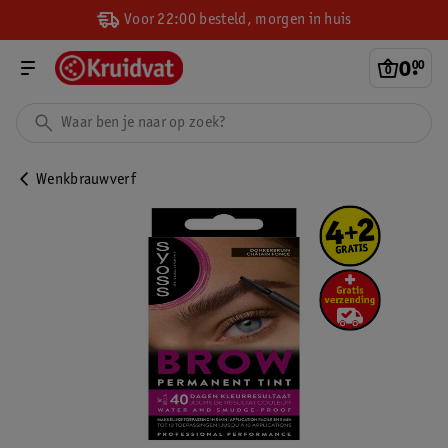
Voor 22:00 besteld, morgen in huis
0
.
00
Wenkbrauwverf