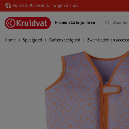
Voor 22:00 besteld, morgen in huis
Promo's
Categorieën
Home
Speelgoed
Buitenspeelgoed
Zwembaden en accesso