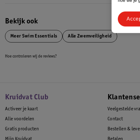
hoe we je 
Acce
Bekijk ook
Meer
Swim Essentials
Alle Zwemveiligheid
Hoe controleren wij de reviews?
Kruidvat Club
Klantense
Activeer je kaart
Veelgestelde vr
Alle voordelen
Contact
Gratis producten
Bestellen & lev
Mijn Kruidvat
Betalen