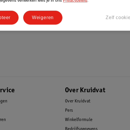
gegevens verwerken lees je in ons
Privacybeleid
.
pteer
Weigeren
Zelf cooki
rvice
Over Kruidvat
agen
Over Kruidvat
Pers
eren
Winkelformule
Bedrijfsgegevens