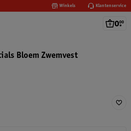
Winkels
Klantenservice
0
.
00
tials Bloem Zwemvest