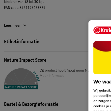
kinderen van 18 tot 30 kg.
EAN code:8721197423725
Lees meer
Etiketinformatie
Nature Impact Score
Dit product heeft (nog) geen Nature Impact S
Meer informatie
We waa
Wij gebrui
persoonlijk
en zorgen w
Bestel & Bezorginformatie
cookies je 