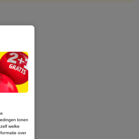
te
iedingen tonen
 zelf welke
formatie over