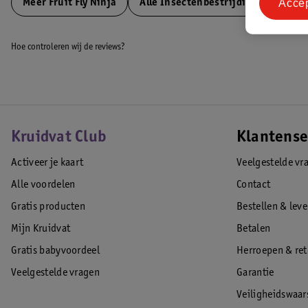
Acce
Meer
Fruit Fly Ninja
Alle Insectenbestrijding
Hoe controleren wij de reviews?
Kruidvat Club
Klantense
Activeer je kaart
Veelgestelde vr
Alle voordelen
Contact
Gratis producten
Bestellen & lev
Mijn Kruidvat
Betalen
Gratis babyvoordeel
Herroepen & re
Veelgestelde vragen
Garantie
Veiligheidswaa