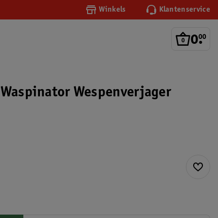
Winkels
Klantenservice
0
.
00
 Waspinator Wespenverjager