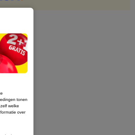
te
iedingen tonen
 zelf welke
formatie over