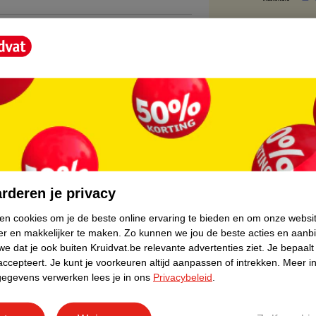
 natuurlijke wijze dat wespen zich in de
us deze realistische lokvogel helpt om je
materialen, waardoor het bestand is tegen
dt een continue afschrikking van wespen in je
core.
r Wespenverjager werkt in elke buitenruimte.
rderen je privacy
r wespen die je activiteiten verstoren.
ken cookies om je de beste online ervaring te bieden en om onze websi
er en makkelijker te maken.
Zo kunnen we jou de beste acties en aanb
e dat je ook buiten Kruidvat.be relevante advertenties ziet.
Je bepaalt
c zakken, om de vorm te behouden en hang
accepteert.
Je kunt je voorkeuren altijd aanpassen of intrekken.
Meer in
ebruik van chemicaliën nodig, hang het op en
gegevens verwerken lees je in ons
Privacybeleid
.