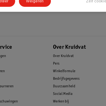
pteer
Weigeren
Zelf cooki
rvice
Over Kruidvat
agen
Over Kruidvat
Pers
eren
Winkelformule
Bedrijfsgegevens
tourneren
Duurzaamheid
Social Media
rschuwingen
Werken bij