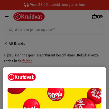
Voor 22:00 besteld, morgen in huis
0
.
00
All Brands
Tijdelijk online geen assortiment beschikbaar. Bekijk al onze
acties in de
folder
.
Kruidvat Club
Klantenservice