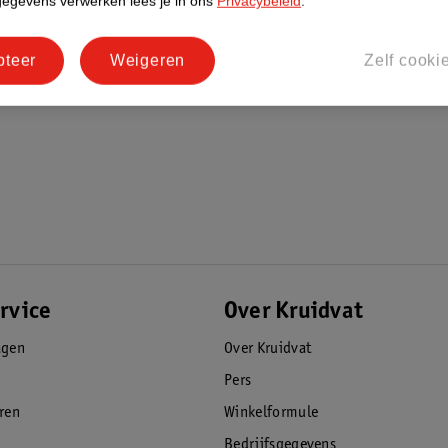
gegevens verwerken lees je in ons
Privacybeleid
.
pteer
Weigeren
Zelf cooki
rvice
Over Kruidvat
agen
Over Kruidvat
Pers
eren
Winkelformule
Bedrijfsgegevens