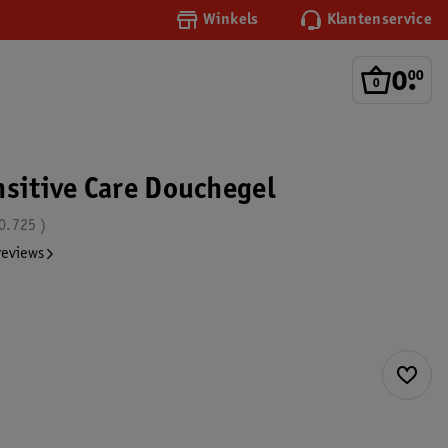
Winkels
Klantenservice
0
.
00
nsitive Care Douchegel
0.725
reviews