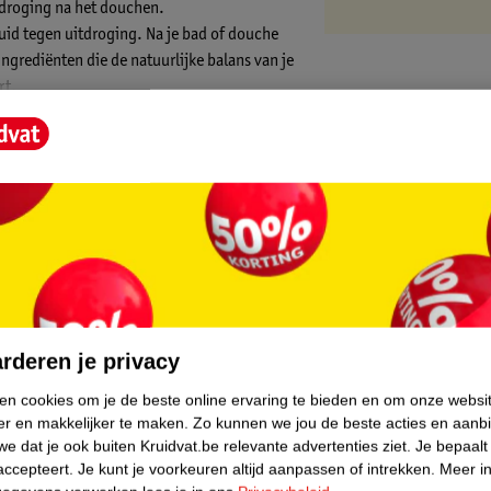
tdroging na het douchen.
uid tegen uitdroging. Na je bad of douche
ingrediënten die de natuurlijke balans van je
rt.
core.
elijker. Dankzij de eenvoudige formules met
rderen je privacy
eschikt voor de dagelijkse hygiëne van jong
ken cookies om je de beste online ervaring te bieden en om onze websi
er en makkelijker te maken.
Zo kunnen we jou de beste acties en aanb
e dat je ook buiten Kruidvat.be relevante advertenties ziet.
Je bepaalt
rediënten. Een zeep of douchegel die
accepteert.
Je kunt je voorkeuren altijd aanpassen of intrekken.
Meer in