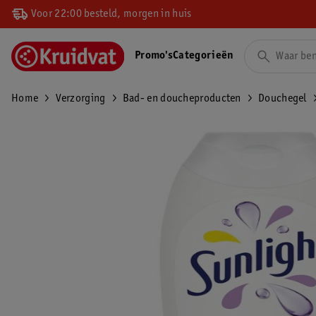
Voor 22:00 besteld, morgen in huis
Promo's
Categorieën
Home
Verzorging
Bad- en doucheproducten
Douchegel