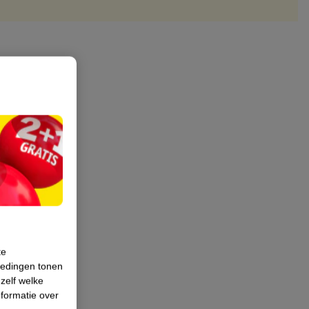
te
iedingen tonen
 zelf welke
formatie over