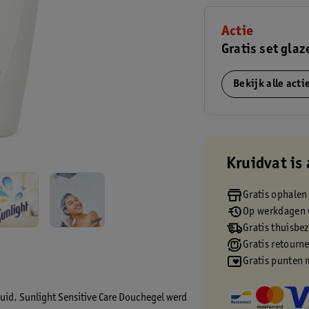
Actie
Gratis set glaz
Bekijk alle act
Kruidvat is 
Gratis ophalen
Op werkdagen v
Gratis thuisbe
Gratis retourn
Gratis punten 
uid. Sunlight Sensitive Care Douchegel werd