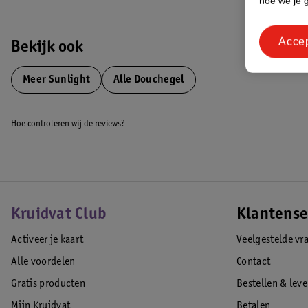
hoe we je 
EAN code:8720181704109,8720181354809
Acce
Bekijk ook
Meer
Sunlight
Alle Douchegel
Hoe controleren wij de reviews?
Kruidvat Club
Klantense
Activeer je kaart
Veelgestelde vr
Alle voordelen
Contact
Gratis producten
Bestellen & lev
Mijn Kruidvat
Betalen