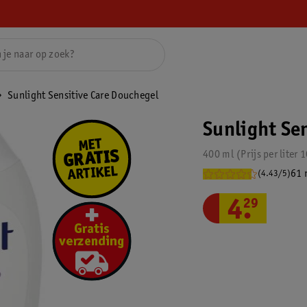
Sunlight Sensitive Care Douchegel
Sunlight Se
400 ml
Prijs per
liter
1
61 
(4.43/5)
4
.
29