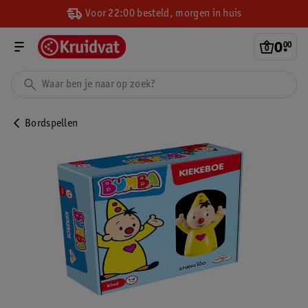
Voor 22:00 besteld, morgen in huis
0
.
00
Bordspellen