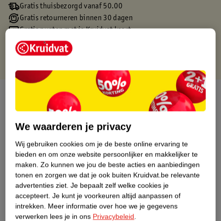
Gratis thuisbezorgd vanaf 50.00
Gratis retourneren binnen 30 dagen
Gratis punten met je Kruidvat kaart
Over dit product
Productinformatie
We waarderen je privacy
Wij gebruiken cookies om je de beste online ervaring te
Etiketinformatie
bieden en om onze website persoonlijker en makkelijker te
maken.
Zo kunnen we jou de beste acties en aanbiedingen
Nature Impact Score
tonen en zorgen we dat je ook buiten Kruidvat.be relevante
advertenties ziet.
Je bepaalt zelf welke cookies je
Dit product heeft (nog) geen Nature
accepteert.
Je kunt je voorkeuren altijd aanpassen of
Impact Score.
intrekken.
Meer informatie over hoe we je gegevens
Meer informatie
verwerken lees je in ons
Privacybeleid
.