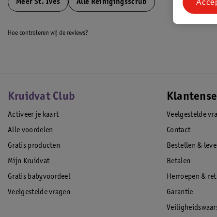
Acce
Meer
St. Ives
Alle Reinigingsscrub
Hoe controleren wij de reviews?
Kruidvat Club
Klantense
Activeer je kaart
Veelgestelde vr
Alle voordelen
Contact
Gratis producten
Bestellen & lev
Mijn Kruidvat
Betalen
Gratis babyvoordeel
Herroepen & re
Veelgestelde vragen
Garantie
Veiligheidswaa