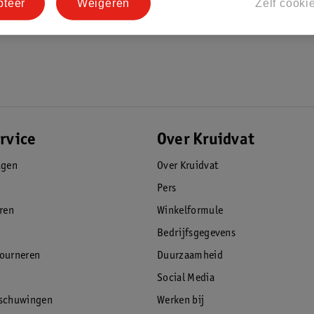
pteer
Weigeren
Zelf cooki
rvice
Over Kruidvat
agen
Over Kruidvat
Pers
eren
Winkelformule
Bedrijfsgegevens
tourneren
Duurzaamheid
Social Media
rschuwingen
Werken bij