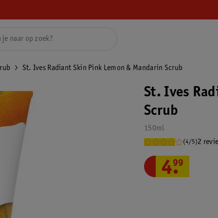
crub
St. Ives Radiant Skin Pink Lemon & Mandarin Scrub
St. Ives Ra
Scrub
150ml
2 revi
(4/5)
4
.
99