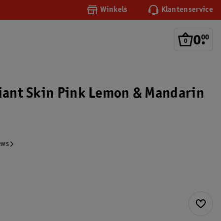
Winkels
Klantenservice
0
.
00
diant Skin Pink Lemon & Mandarin
ews