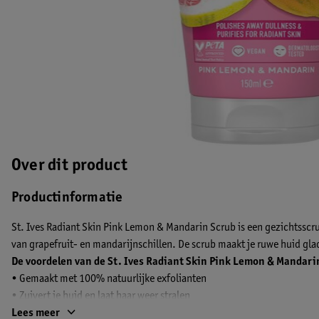
Over dit product
Productinformatie
St. Ives Radiant Skin Pink Lemon & Mandarin Scrub is een gezichtssc
van grapefruit- en mandarijnschillen. De scrub maakt je ruwe huid glad
De voordelen van de St. Ives Radiant Skin Pink Lemon & Mandari
• Gemaakt met 100% natuurlijke exfolianten
• Zuivert je huid en laat haar weer stralen
• Vegan
Lees meer