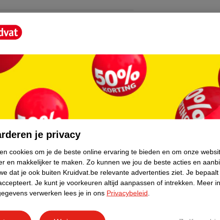
Scrub?
 Verspreid over je huid met ronddraaiende
 geniet van een stralende huid.
act met je ogen vermijden. Spoel bij contact
core.
rderen je privacy
ken cookies om je de beste online ervaring te bieden en om onze websi
er en makkelijker te maken.
Zo kunnen we jou de beste acties en aanb
e dat je ook buiten Kruidvat.be relevante advertenties ziet.
Je bepaalt
accepteert.
Je kunt je voorkeuren altijd aanpassen of intrekken.
Meer in
gegevens verwerken lees je in ons
Privacybeleid
.