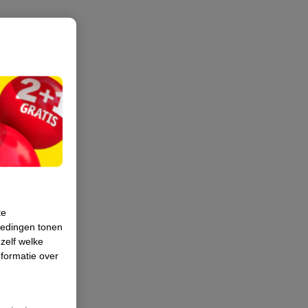
te
iedingen tonen
 zelf welke
formatie over