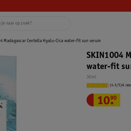
 Madagascar Centella Hyalu-Cica water-fit sun serum
SKIN1004 Ma
water-fit s
30ml
4 re
(4.5/5)
10
.
90