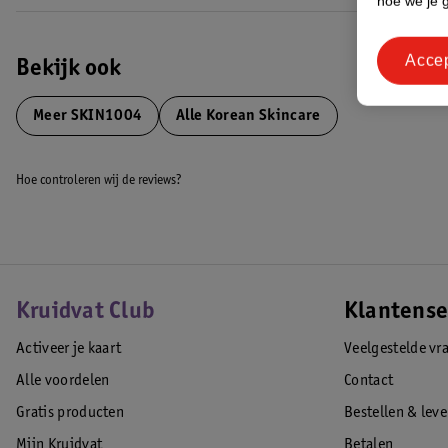
hoe we je 
Acce
Bekijk ook
Meer
SKIN1004
Alle Korean Skincare
Hoe controleren wij de reviews?
Kruidvat Club
Klantense
Activeer je kaart
Veelgestelde vr
Alle voordelen
Contact
Gratis producten
Bestellen & lev
Mijn Kruidvat
Betalen