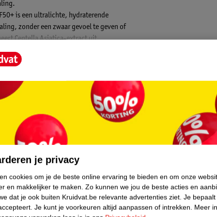
ling.
50+ is een ultralichte, hydraterende
ling, zonder een zwaar gevoel te geven of
ert Centella Asiatica-extract uit
es te kalmeren en intensief te hydrateren.
ook. Perfect voor alle huidtypes, vooral voor
rming en verzorging in één.
core.
rderen je privacy
ken cookies om je de beste online ervaring te bieden en om onze websi
er en makkelijker te maken.
Zo kunnen we jou de beste acties en aanb
e dat je ook buiten Kruidvat.be relevante advertenties ziet.
Je bepaalt
accepteert.
Je kunt je voorkeuren altijd aanpassen of intrekken.
Meer in