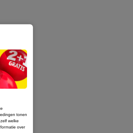
te
iedingen tonen
 zelf welke
formatie over