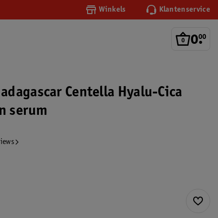
Winkels
Klantenservice
0
.
00
dagascar Centella Hyalu-Cica
un serum
views