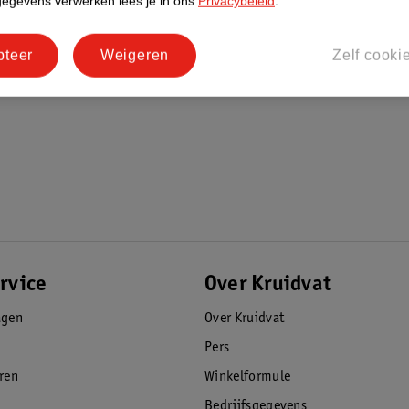
gegevens verwerken lees je in ons
Privacybeleid
.
pteer
Weigeren
Zelf cooki
rvice
Over Kruidvat
agen
Over Kruidvat
Pers
eren
Winkelformule
Bedrijfsgegevens