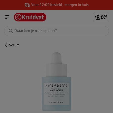
Voor 22:00 besteld, morgen in huis
0
.
00
Serum