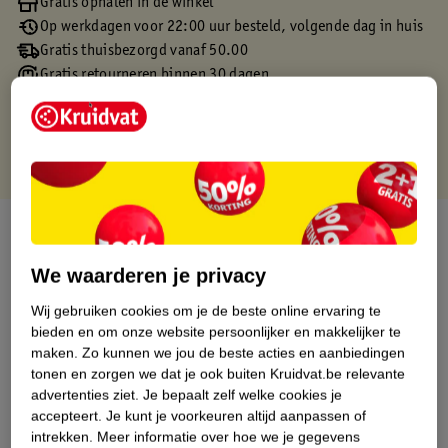
Gratis ophalen in de winkel
Op werkdagen voor 22:00 uur besteld, volgende dag in huis
Gratis thuisbezorgd vanaf 50.00
Gratis retourneren binnen 30 dagen
Gratis punten met je Kruidvat kaart
Over dit product
We waarderen je privacy
Productinformatie
Wij gebruiken cookies om je de beste online ervaring te
bieden en om onze website persoonlijker en makkelijker te
Etiketinformatie
maken.
Zo kunnen we jou de beste acties en aanbiedingen
tonen en zorgen we dat je ook buiten Kruidvat.be relevante
Nature Impact Score
advertenties ziet.
Je bepaalt zelf welke cookies je
accepteert.
Je kunt je voorkeuren altijd aanpassen of
Dit product heeft (nog) geen Nature
intrekken.
Meer informatie over hoe we je gegevens
Impact Score.