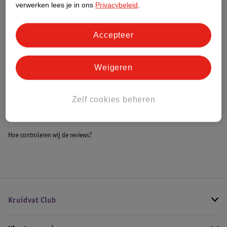
verwerken lees je in ons
Privacybeleid
.
Meer informatie
Accepteer
Bestel & Bezorginformatie
Weigeren
Bekijk ook
Zelf cookies beheren
Meer
SKIN1004
Alle Serum
Hoe controleren wij de reviews?
Kruidvat Club